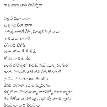
గాలి వానా లాలి పాడేస్తారా
Lyrics in Hindi – Movie Songs
Lyrics in Tamil – Devotional Songs
Kannada
Lyrics in Tamil – Movie Songs
Lyrics in Kannada – Movie Songs
పిల్ల పాపలా వానా
బుల్లి పడవలా వానా
చదువు బాదలే తీర్చీ సెలవులిచ్చిన వానా
గాలి వానా కాబాడీ
వేడి వేడి పకోడి
ఈడు జోడు డీ డీ డీ డీ
తోడుండాలి ఓ లేడి
ఇంద్ర ధనస్సులో తళుకు మనే యెన్ని రంగులో
ఇంటి సొగసులే తడిసినవి నీటి కొంగులో
శ్రావణ మాసాలా జల తరంగం
జీవన రాగాలా కిది ఓ మృదంగం
కళ్ళలోనా పోంగుతున్నా బాదలెన్నో మాకున్నాయ్
గుందేలోనా దాచుకున్న గాధలెన్నో మాకున్నాయ్
తీరుస్తారా భాద తీరుస్తారా