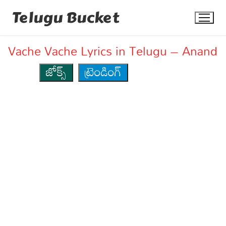
Skip
Telugu Bucket
to
content
Vache Vache Lyrics in Telugu – Anand
జోక్స్
ట్రెండింగ్
Quotes
Stories
Jokes
Health
More
Dialogues
Contact