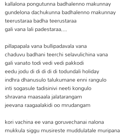
kallalona pongutunna badhalenno makunnay
gundelona dachukunna badhalenno makunnay
teerustaraa badha teerustaraa
gali vana lali padestaraa…
pillapapala vana bullipadavala vana
chaduvu badhani teerchi selavulichina vana
gali vanato todi vedi vedi pakkodi
eedu jodu di di di di di todundali holiday
indhra dhanusulo talukumane enni rangulo
inti sogasule tadisinivi neeti kongulo
shravana maasaala jalatarangam
jeevana raagaalakidi oo mrudangam
kori vachina ee vana goruvechanai nalona
mukkula siggu musireste muddulatale muripana