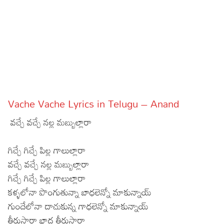
Sports
Gallery*
Poetry
Lyrics
Reviews
Vache Vache Lyrics in Telugu – Anand
Movie Reviews
Food
వచ్చే వచ్చే నల్ల మబ్బుల్లారా
Articles
గిచ్చే గిచ్చే పిల్ల గాలుల్లారా
Facts
వచ్చే వచ్చే నల్ల మబ్బుల్లారా
Devotional
గిచ్చే గిచ్చే పిల్ల గాలుల్లారా
కళ్ళలోనా పొంగుతున్నా బాధలెన్నో మాకున్నాయ్
Christianity
Hindi
గుందేలోనా దాచుకున్న గాధలెన్నో మాకున్నాయ్
Hinduism
Lyrics in Hindi – Devotional Songs
Tamil
తీరుస్తారా భాద తీరుస్తారా