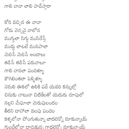
గాలి వానా లాలి పాడేస్తారా
కోరి వచ్చిన ఈ వానా
గోరు వెచ్చనై నాలోన
ముగ్గులా సిగ్గు ముసిరేస్తే
ముద్దు లాటలే మురిపాలా
మెరిసే మెరిసే అందాలు
తడిసే తడిసే పరువాలూ
గాలి వానలా పందిళ్ళూ
కౌగిలింతలా పెళ్ళిళ్ళూ
నెమలి ఈకలో ఉలికి పడే యెవరి కన్నుల్లో
చినుకు చాటునా చిటికేలతో యెదురు చూపులో
నల్లని మేఘాలా మెరుపులందం
తీరని దాహాలా వలపు పందెం
కళ్ళలోనా పోంగుతున్నా బాదలెన్నో మాకున్నాయ్
గుందేలోనా దాచుకున్న గాధలెన్నో మాకున్నాయ్