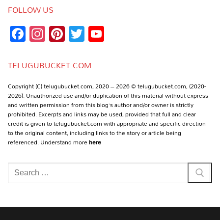
FOLLOW US
Facebook
Instagram
Pinterest
Twitter
YouTube
Channel
TELUGUBUCKET.COM
Copyright (C) telugubucket.com, 2020 – 2026 © telugubucket.com, (2020-
2026). Unauthorized use and/or duplication of this material without express
and written permission from this blog’s author and/or owner is strictly
prohibited. Excerpts and links may be used, provided that full and clear
credit is given to telugubucket.com with appropriate and specific direction
to the original content, including links to the story or article being
referenced. Understand more
here
Search
for: