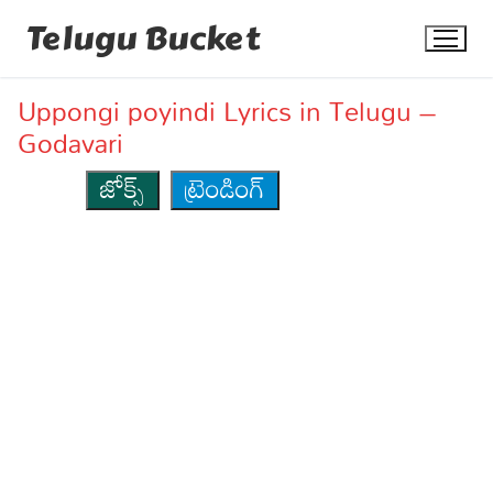
Skip
Telugu Bucket
to
content
Uppongi poyindi Lyrics in Telugu –
Godavari
జోక్స్
ట్రెండింగ్
Quotes
Stories
Jokes
Health
More
Dialogues
Contact