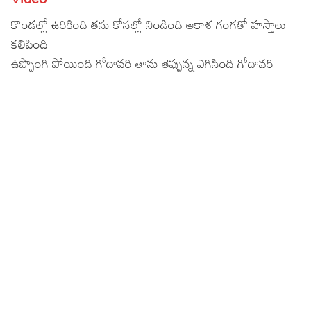
Lyrics in Hindi – Movie Songs
Lyrics in Tamil – Devotional Songs
Kannada
కొండల్లో ఉరికింది తను కోనల్లో నిండింది ఆకాశ గంగతో హస్తాలు
కలిపింది
Lyrics in Tamil – Movie Songs
Lyrics in Kannada – Movie Songs
ఉప్పొంగి పోయింది గోదావరి తాను తెప్పున్న ఎగిసింది గోదావరి