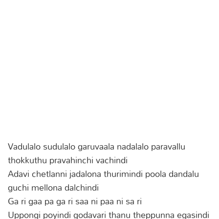
Vadulalo sudulalo garuvaala nadalalo paravallu
thokkuthu pravahinchi vachindi
Adavi chetlanni jadalona thurimindi poola dandalu
guchi mellona dalchindi
Ga ri gaa pa ga ri saa ni paa ni sa ri
Uppongi poyindi godavari thanu theppunna egasindi