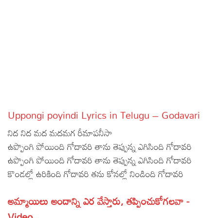
Sports
Gallery*
Poetry
Lyrics
Reviews
Movie Reviews
Food
Uppongi poyindi Lyrics in Telugu – Godavari
Articles
నిద నిద మద మదమగ రీమాపనీసా
Facts
ఉప్పొంగి పోయింది గోదావరి తాను తెప్పున్న ఎగిసింది గోదావరి
ఉప్పొంగి పోయింది గోదావరి తాను తెప్పున్న ఎగిసింది గోదావరి
Devotional
కొండల్లో ఉరికింది గోదావరి తను కోనల్లో నిండింది గోదావరి
Christianity
Hindi
అమ్మాయిలు అందాన్ని ఎర వేస్తారు, తప్పించుకోగలవా -
Hinduism
Lyrics in Hindi – Devotional Songs
Tamil
Video