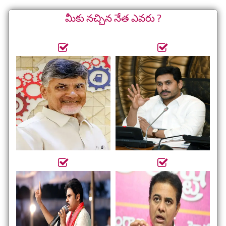
మీకు నచ్చిన నేత ఎవరు ?