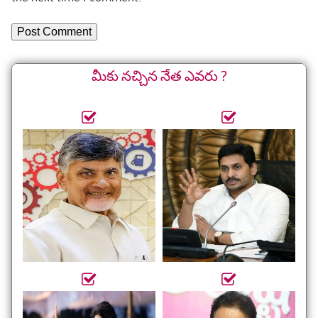
మీకు నచ్చిన నేత ఎవరు ?