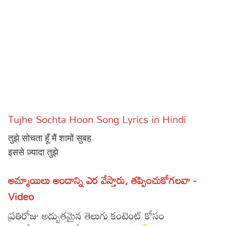
Sports
Gallery*
Poetry
Lyrics
Reviews
Movie Reviews
Food
Tujhe Sochta Hoon Song Lyrics in Hindi
Articles
तुझे सोचता हूँ मैं शामों सुबह
Facts
इससे ज़्यादा तुझे
Devotional
అమ్మాయిలు అందాన్ని ఎర వేస్తారు, తప్పించుకోగలవా -
Video
Christianity
Hindi
ప్రతిరోజు అద్బుతమైన తెలుగు కంటెంట్ కోసం
Hinduism
Lyrics in Hindi – Devotional Songs
Tamil