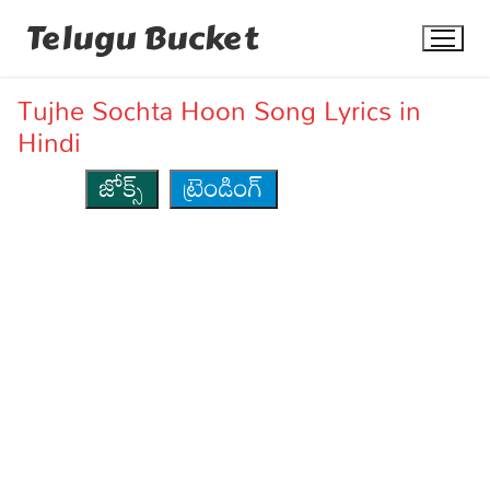
Skip
Telugu Bucket
to
content
Tujhe Sochta Hoon Song Lyrics in
Hindi
జోక్స్
ట్రెండింగ్
Quotes
Stories
Jokes
Health
More
Dialogues
Contact