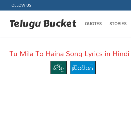
Skip
FOLLOW US
to
content
Telugu Bucket
QUOTES
STORIES
Tu Mila To Haina Song Lyrics in Hindi
జోక్స్
ట్రెండింగ్
Quotes
Stories
Jokes
Health