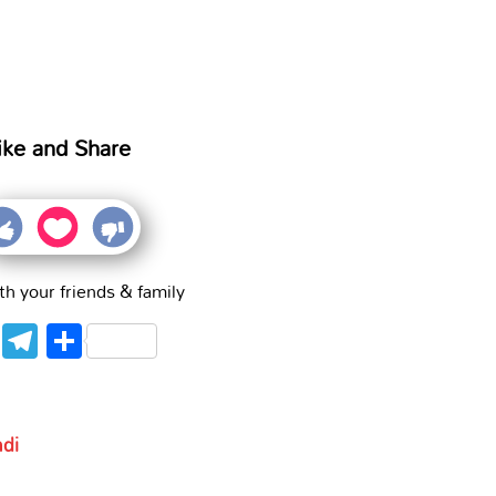
ike and Share
th your friends & family
WhatsApp
Telegram
Share
ndi