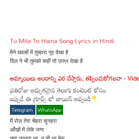
More
Dialogues
Contact
Sports
Gallery*
Tu Mila To Haina Song Lyrics in Hindi
Poetry
मैने ख्वाबों में तुम्हारा नूर देखा है
Lyrics
दिल ने भी तुमको कहीं तो ज़रूर देखा है
Reviews
అమ్మాయిలు అందాన్ని ఎర వేస్తారు, తప్పించుకోగలవా - Vid
Movie Review
Food
ప్రతిరోజు అద్బుతమైన తెలుగు కంటెంట్ కోసం
Articles
ఇప్పుడే ఈ గ్రూప్స్ లో జాయిన్ అవ్వండి
Telegram
WhatsApp
Facts
मैं रोज़ तेरा चेहरा सुनहरा
Devotional
आँखों में लेके जगा
Christianity
क्या जानता था, तू भी था मेरा
Hindi