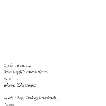
ஆண் : சகா…..
வேகம் ஓடும் காலம் தீராத
சகா…..
எல்லை இல்லாததா
ஆண் : தேடி செல்லும் கண்கள்…
நீதான்