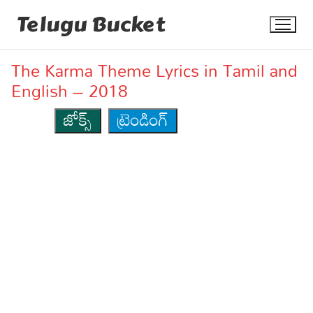
Skip
Telugu Bucket
to
content
The Karma Theme Lyrics in Tamil and
English – 2018
జోక్స్
ట్రెండింగ్
Quotes
Stories
Jokes
Health
More
Dialogues
Contact