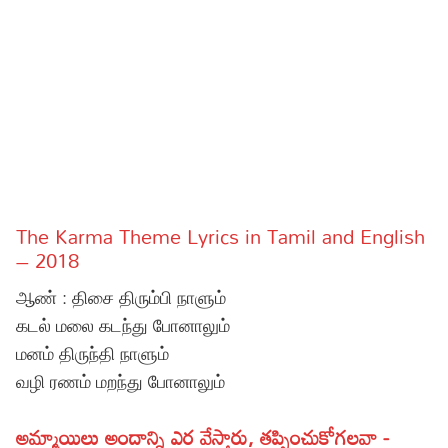
Sports
Gallery*
Poetry
Lyrics
Reviews
Movie Reviews
Food
The Karma Theme Lyrics in Tamil and English
Articles
– 2018
ஆண் : திசை திரும்பி நாளும்
Facts
கடல் மலை கடந்து போனாலும்
Devotional
மனம் திருந்தி நாளும்
வழி ரணம் மறந்து போனாலும்
Christianity
Hindi
Hinduism
Lyrics in Hindi – Devotional Songs
Tamil
అమ్మాయిలు అందాన్ని ఎర వేస్తారు, తప్పించుకోగలవా -