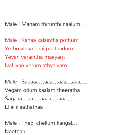
Male : Manam thirunthi naalum…
Male : Kanaa kalaintha pothum
Yetho vinaa enai panthadum
Yevan varaintha maayam
Ival ivan verum athyaiyam
Male : Sagaaa…aaa…aaa…aaa….
Vegam odum kaalam theeratha
Sagaaa…aa….aaaa….aaa….
Ellai illaathathaa
Male : Thedi chellum kangal…
Neethan