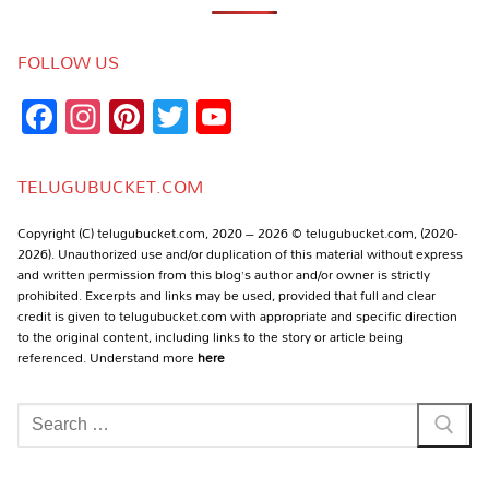
FOLLOW US
Facebook
Instagram
Pinterest
Twitter
YouTube
Channel
TELUGUBUCKET.COM
Copyright (C) telugubucket.com, 2020 – 2026 © telugubucket.com, (2020-
2026). Unauthorized use and/or duplication of this material without express
and written permission from this blog’s author and/or owner is strictly
prohibited. Excerpts and links may be used, provided that full and clear
credit is given to telugubucket.com with appropriate and specific direction
to the original content, including links to the story or article being
referenced. Understand more
here
Search
for: