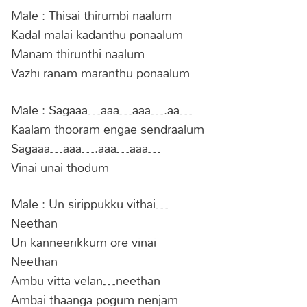
Male : Thisai thirumbi naalum
Kadal malai kadanthu ponaalum
Manam thirunthi naalum
Vazhi ranam maranthu ponaalum
Male : Sagaaa…aaa…aaa….aa…
Kaalam thooram engae sendraalum
Sagaaa…aaa….aaa…aaa…
Vinai unai thodum
Male : Un sirippukku vithai…
Neethan
Un kanneerikkum ore vinai
Neethan
Ambu vitta velan…neethan
Ambai thaanga pogum nenjam