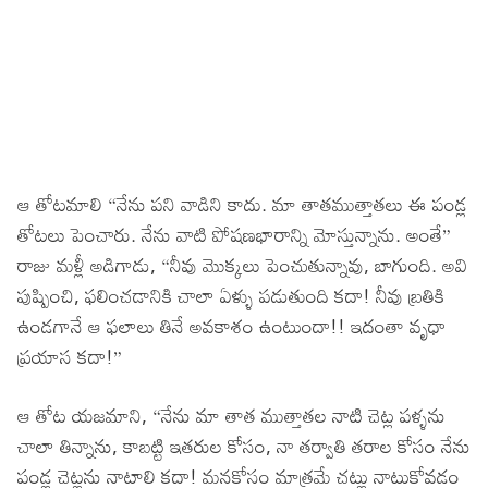
ఆ తోటమాలి “నేను పని వాడిని కాదు. మా తాతముత్తాతలు ఈ పండ్ల
తోటలు పెంచారు. నేను వాటి పోషణభారాన్ని మోస్తున్నాను. అంతే”
రాజు మళ్లీ అడిగాడు, “నీవు మొక్కలు పెంచుతున్నావు, బాగుంది. అవి
పుష్పించి, ఫలించడానికి చాలా ఏళ్ళు పడుతుంది కదా! నీవు బ్రతికి
ఉండగానే ఆ ఫలాలు తినే అవకాశం ఉంటుందా!! ఇదంతా వృధా
ప్రయాస కదా!”
ఆ తోట యజమాని, “నేను మా తాత ముత్తాతల నాటి చెట్ల పళ్ళను
చాలా తిన్నాను, కాబట్టి ఇతరుల కోసం, నా తర్వాతి తరాల కోసం నేను
పండ్ల చెట్లను నాటాలి కదా! మనకోసం మాత్రమే చట్లు నాటుకోవడం