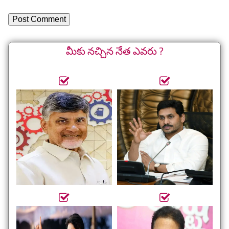
మీకు నచ్చిన నేత ఎవరు ?