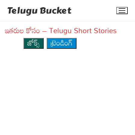
Skip
Telugu Bucket
to
content
ఇతరుల కోసం – Telugu Short Stories
జోక్స్
ట్రెండింగ్
Quotes
Stories
Jokes
Health
More
Dialogues
Contact