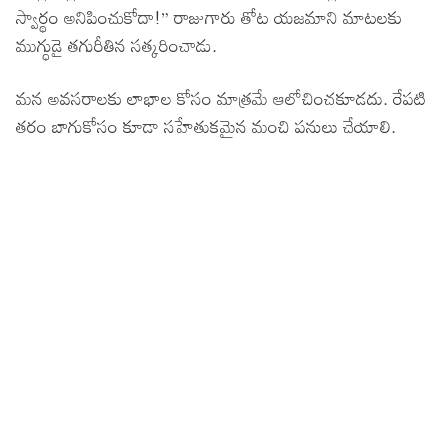
స్వార్థం అనిపించుకోదా!” రాజుగారు తోట యజమాని మాటలకు
ముగ్ధుడై తగురీతిన సత్కరించాడు.
మన అవసరాలకు లాభాల కోసం మాత్రమే ఆలోచించకూడదు. రేపటి
తరం బాగుకోసం కూడా సహేతుకమైన మంచి పనులు చేయాలి.