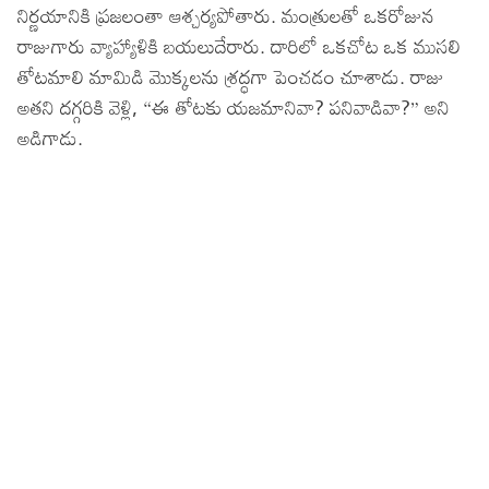
నిర్ణయానికి ప్రజలంతా ఆశ్చర్యపోతారు. మంత్రులతో ఒకరోజున
Lyrics in Hindi – Movie Songs
Lyrics in Tamil – Devotional Songs
Kannada
రాజుగారు వ్యాహ్యాళికి బయలుదేరారు. దారిలో ఒకచోట ఒక ముసలి
తోటమాలి మామిడి మొక్కలను శ్రద్ధగా పెంచడం చూశాడు. రాజు
Lyrics in Tamil – Movie Songs
Lyrics in Kannada – Movie Songs
అతని దగ్గరికి వెళ్లి, “ఈ తోటకు యజమానివా? పనివాడివా?” అని
అడిగాడు.