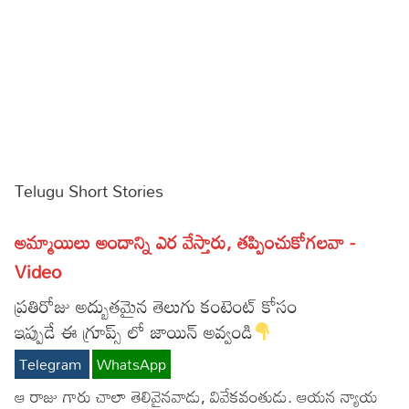
Sports
Gallery*
Poetry
Lyrics
Reviews
Telugu Short Stories
Movie Reviews
Food
Articles
అమ్మాయిలు అందాన్ని ఎర వేస్తారు, తప్పించుకోగలవా -
Video
Facts
ప్రతిరోజు అద్బుతమైన తెలుగు కంటెంట్ కోసం
Devotional
ఇప్పుడే ఈ గ్రూప్స్ లో జాయిన్ అవ్వండి
Christianity
Hindi
Telegram
WhatsApp
Hinduism
Lyrics in Hindi – Devotional Songs
Tamil
ఆ రాజు గారు చాలా తెలివైనవాడు, వివేకవంతుడు. ఆయన న్యాయ