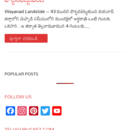
Sports
Gallery*
Wayanad Landslide – 43 మందిని పొట్టనబెట్టుకుంది వయనాడ్
జిల్లాలోని మెప్పాడి సమీపంలోని ముండ‌కైలో అర్థరాత్రి ఒంటి గంట‌కు
Poetry
ఒకసారి.. ఆ త‌ర్వాత తెల్లవారుజామున 4 గంట‌ల‌కు…
Lyrics
పూర్తిగా చదవండి...
Reviews
Movie Reviews
Food
Articles
POPULAR POSTS
Facts
FOLLOW US
Devotional
Facebook
Instagram
Pinterest
Twitter
YouTube
Christianity
Hindi
Channel
Hinduism
Lyrics in Hindi – Devotional Songs
Tamil
TELUGUBUCKET.COM