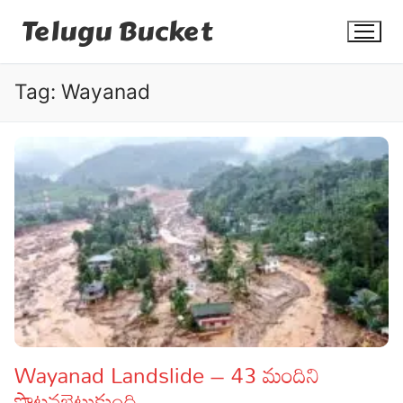
Skip
Telugu Bucket
to
content
Tag:
Wayanad
Quotes
Stories
Jokes
Health
More
Wayanad Landslide – 43 మందిని
పొట్టనబెట్టుకుంది
Dialogues
Contact