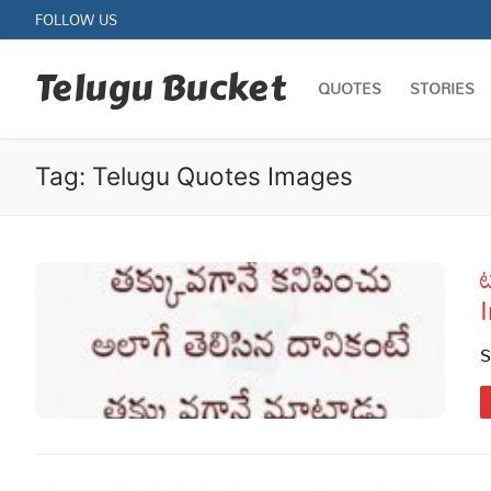
Skip
FOLLOW US
to
content
Telugu Bucket
QUOTES
STORIES
Tag:
Telugu Quotes Images
ట
Quotes
Stories
S
Jokes
Health