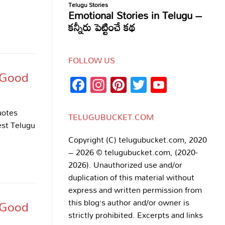
FOLLOW US
s-Good
Facebook
Instagram
Pinterest
Twitter
YouTub
Channe
uotes
TELUGUBUCKET.COM
st Telugu
Copyright (C) telugubucket.com, 2020
– 2026 © telugubucket.com, (2020-
2026). Unauthorized use and/or
duplication of this material without
express and written permission from
this blog’s author and/or owner is
s-Good
strictly prohibited. Excerpts and links