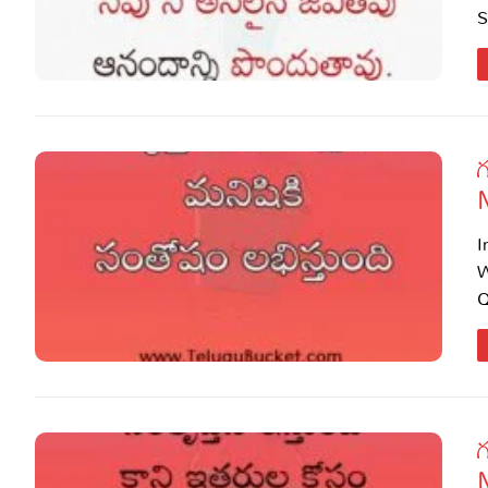
S
I
W
Q