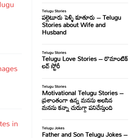
elugu
Images
tes in