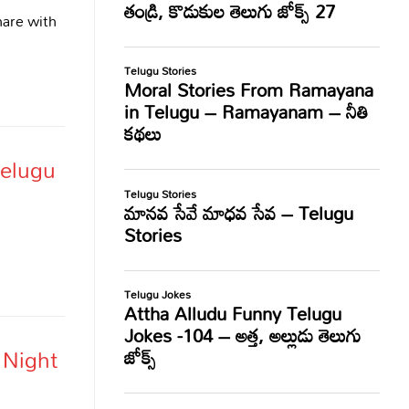
hare with
Telugu
d Night