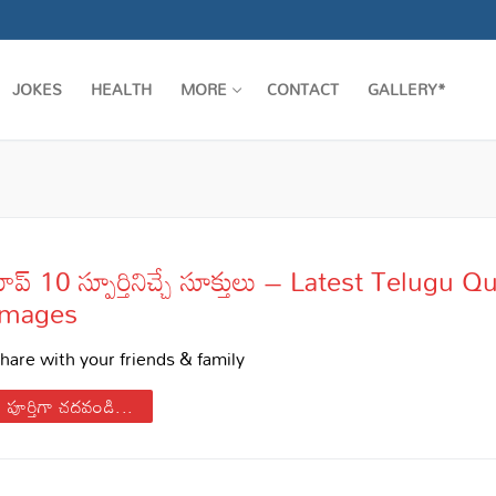
JOKES
HEALTH
MORE
CONTACT
GALLERY*
ాప్ 10 స్పూర్తినిచ్చే సూక్తులు – Latest Telugu 
Images
hare with your friends & family
పూర్తిగా చదవండి...