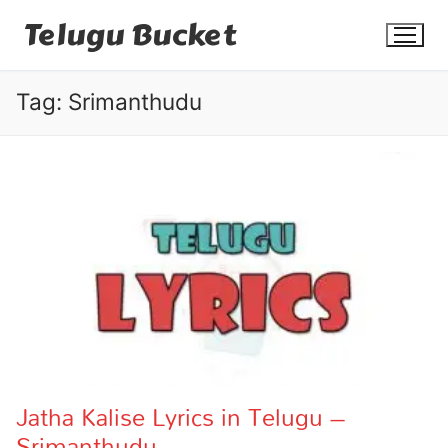
Skip
Telugu Bucket
to
content
Tag:
Srimanthudu
Quotes
Stories
Jokes
Health
More
Jatha Kalise Lyrics in Telugu –
Srimanthudu
Dialogues
Contact