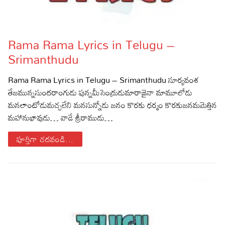
Rama Rama Lyrics in Telugu –
Srimanthudu
Rama Rama Lyrics in Telugu – Srimanthudu సూర్యవంశ
తేజమున్నసుందరాంగుడు పున్నమీసెంద్రుడుమారాజైనా మామూలోడు
మనలాంటోడుమచ్చలేని మనసున్నోడు జనం కొరకు ధర్మం కొరకుజనమమెత్తిన
మహానుభావుడు… వాడే శ్రీరాముడు…
పూర్తిగా చదవండి...