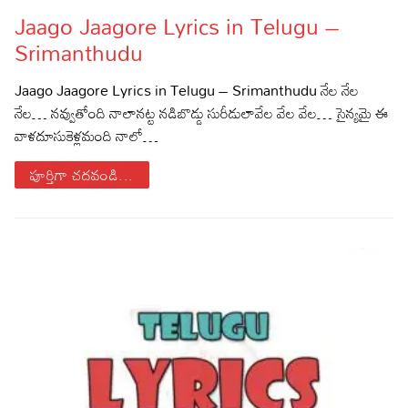
Jaago Jaagore Lyrics in Telugu –
Lyrics in Hindi – Movie Songs
Lyrics in Tamil – Devotional Songs
Kannada
Srimanthudu
Lyrics in Tamil – Movie Songs
Lyrics in Kannada – Movie Songs
Jaago Jaagore Lyrics in Telugu – Srimanthudu నేల నేల
నేల… నవ్వుతోంది నాలానట్ట నడిబొడ్డు సురీడులావేల వేల వేల… సైన్యమై ఈ
వాళదూసుకెళ్లమంది నాలో…
పూర్తిగా చదవండి...