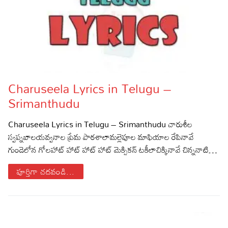
Charuseela Lyrics in Telugu –
Srimanthudu
Charuseela Lyrics in Telugu – Srimanthudu చారుశీల
స్వప్నబాలయవ్వనాల ప్రేమ పాఠశాలామల్లెపూల మాఫియాల రేపినావే
గుండెలోన గోలహాట్ హాట్ హాట్ హాట్ మెక్సికన్ టకీలాచిక్కినావే చిన్ననాటి…
పూర్తిగా చదవండి...