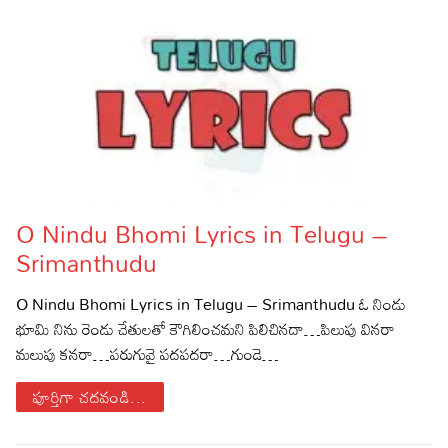
O Nindu Bhomi Lyrics in Telugu –
Srimanthudu
O Nindu Bhomi Lyrics in Telugu – Srimanthudu ఓ నిండు
భూమి నిను రెండు చేతులతో కౌగిలించమని పిలిచినదా…పిలుపు వినరా
మలుపు కనరా…పరుగువై పదపదరా…గుండె…
పూర్తిగా చదవండి...