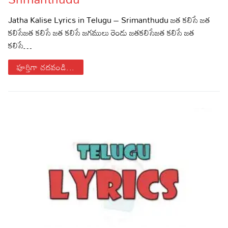
Sports
Gallery*
Jatha Kalise Lyrics in Telugu – Srimanthudu జత కలిసే జత
కలిసేజత కలిసే జత కలిసే జగములు రెండు జతకలిసేజత కలిసే జత
Poetry
కలిసే…
Lyrics
పూర్తిగా చదవండి...
Reviews
Movie Reviews
Food
Articles
Facts
Devotional
Christianity
Hindi
Hinduism
Lyrics in Hindi – Devotional Songs
Tamil