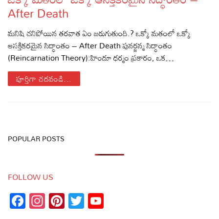
After Death
Sports
Gallery*
మనిషి చనిపోయిన తరవాత ఏం జరుగుతుంది.? ఒక్కో మతంలో ఒక్కో
Poetry
ఆసక్తికరమైన సిద్ధాంతం – After Death పునర్జన్మ సిద్ధాంతం
(Reincarnation Theory):హిందూ ధర్మం ప్రకారం, ఒక…
Lyrics
పూర్తిగా చదవండి...
Reviews
Movie Reviews
Food
Articles
POPULAR POSTS
Facts
Devotional
FOLLOW US
Christianity
Hindi
Facebook
Instagram
Pinterest
Twitter
YouTube
Channel
Hinduism
Lyrics in Hindi – Devotional Songs
Tamil