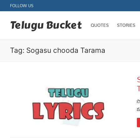
Skip
FOLLOW US
to
content
Telugu Bucket
QUOTES
STORIES
Tag:
Sogasu chooda Tarama
Quotes
Stories
స
మ
Jokes
Health