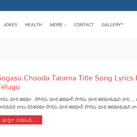
JOKES
HEALTH
MORE
CONTACT
GALLERY*
Sogasu Chooda Tarama Title Song Lyrics 
Telugu
ొగసు చూడ తరమా..!సొగసు చూడ తరమానీ సొగసు చూడ తరమామరుని నారి… న
ారిమదిని నాటు విరిశరమా సొగసు చూడ తరమానీ సొగసు చూడ తరమామరుని 
పూర్తిగా చదవండి...