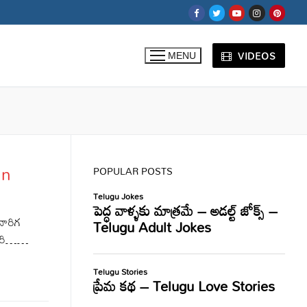
VIDEOS
MENU
In
POPULAR POSTS
ారిగ
నారి……