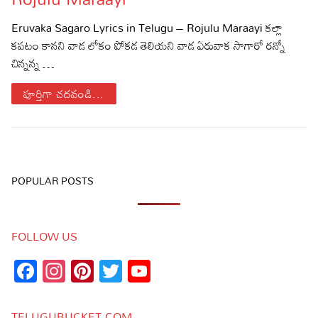
Sports
Gallery*
Eruvaka Sagaro Lyrics in Telugu – Rojulu Maraayi కల్లా
కపటం కానని వాడ లోకం పోకడ తెలియని వాడ ఏరువాక సాగారో రన్నో
Poetry
చిన్నన్న …
Lyrics
పూర్తిగా చదవండి...
Reviews
Movie Reviews
Food
Articles
POPULAR POSTS
Facts
FOLLOW US
Devotional
Facebook
Instagram
Pinterest
Twitter
YouTube
Christianity
Hindi
Channel
Hinduism
Lyrics in Hindi – Devotional Songs
Tamil
TELUGUBUCKET.COM