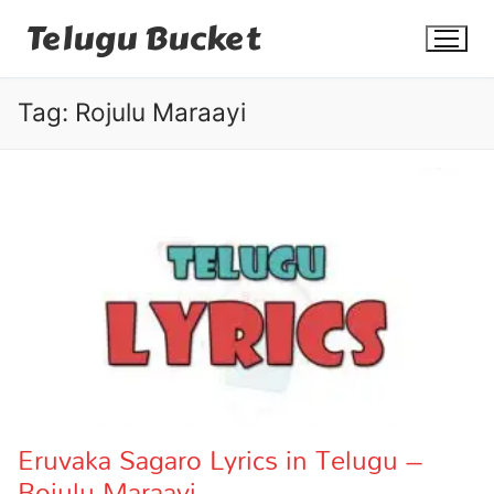
Skip
Telugu Bucket
to
content
Tag:
Rojulu Maraayi
Quotes
Stories
Jokes
Health
More
Eruvaka Sagaro Lyrics in Telugu –
Rojulu Maraayi
Dialogues
Contact