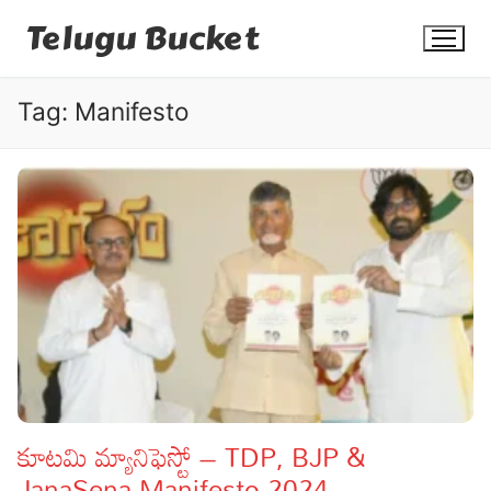
Skip
Telugu Bucket
to
content
Tag:
Manifesto
Quotes
Stories
Jokes
Health
More
కూటమి మ్యానిఫెస్టో – TDP, BJP &
JanaSena Manifesto 2024
Dialogues
Contact