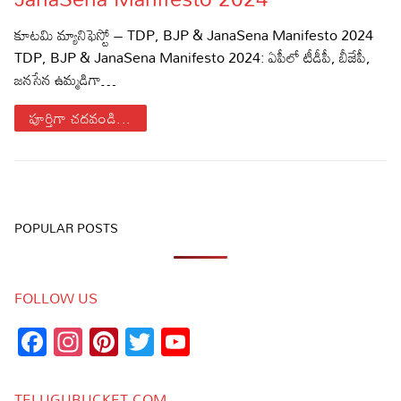
Sports
Gallery*
కూటమి మ్యానిఫెస్టో – TDP, BJP & JanaSena Manifesto 2024
TDP, BJP & JanaSena Manifesto 2024: ఏపీలో టీడీపీ, బీజేపీ,
Poetry
జనసేన ఉమ్మడిగా…
Lyrics
పూర్తిగా చదవండి...
Reviews
Movie Reviews
Food
Articles
POPULAR POSTS
Facts
FOLLOW US
Devotional
Facebook
Instagram
Pinterest
Twitter
YouTube
Christianity
Hindi
Channel
Hinduism
Lyrics in Hindi – Devotional Songs
Tamil
TELUGUBUCKET.COM