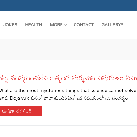
JOKES
HEALTH
MORE
CONTACT
GALLERY*
ైన్స్ పరిష్కరించలేని అత్యంత మర్మమైన విషయాలు ఏమ
hat are the most mysterious things that science cannot solve
ేజావు(Deja vu): మనలో చాలా మందికి ఏదో ఒక సమయంలో ఒక సందర్భం…
పూర్తిగా చదవండి...