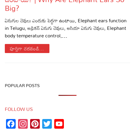
Big?
Sports
Gallery*
ఏనుగుల చెవులు ఎందుకు పెద్దగా ఉంటాయి, Elephant ears function
Poetry
in Telugu, ఆఫ్రికన్ ఏనుగు చెవులు, ఆసియా ఏనుగు చెవులు, Elephant
body temperature control,…
Lyrics
పూర్తిగా చదవండి...
Reviews
Movie Reviews
Food
Articles
POPULAR POSTS
Facts
Devotional
FOLLOW US
Christianity
Hindi
Facebook
Instagram
Pinterest
Twitter
YouTube
Channel
Hinduism
Lyrics in Hindi – Devotional Songs
Tamil