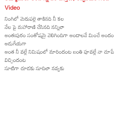
Video
Lyrics in Hindi – Movie Songs
Lyrics in Tamil – Devotional Songs
Kannada
నింగిలో మెరుపల్లె తాకినది నీ కల
Lyrics in Tamil – Movie Songs
Lyrics in Kannada – Movie Songs
నేల పై మహారాణి చేసినది నన్నిలా
అంతఃపురం సంతోషమై వెలిగిందిగా అందాలనే మించే అందం
అడుగేయగా
అంత నీ వల్లే నిమిషంలో మారిందంట బంతి పూవల్లే నా చూపే
విచ్చిందంట
సూటిగా చూడకు సూదిలా నవ్వకు