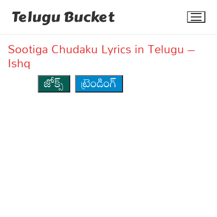
Skip
Telugu Bucket
to
content
Sootiga Chudaku Lyrics in Telugu –
Ishq
జోక్స్
ట్రెండింగ్
Quotes
Stories
Jokes
Health
More
Dialogues
Contact