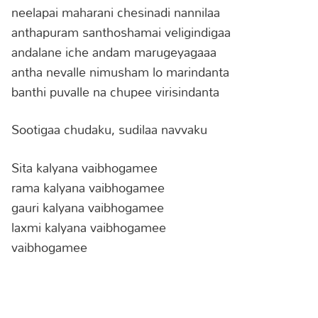
neelapai maharani chesinadi nannilaa
anthapuram santhoshamai veligindigaa
andalane iche andam marugeyagaaa
antha nevalle nimusham lo marindanta
banthi puvalle na chupee virisindanta
Sootigaa chudaku, sudilaa navvaku
Sita kalyana vaibhogamee
rama kalyana vaibhogamee
gauri kalyana vaibhogamee
laxmi kalyana vaibhogamee
vaibhogamee