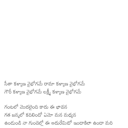
సీతా కళ్యాణ వైభోగమే రామా కళ్యాణ వైభోగమే
గౌరీ కళ్యాణ వైభోగమే లక్ష్మీ కళ్యాణ వైభోగమే
గంటలో మొదలైంది కాదు ఈ భావన
గత జన్మలో కదిలిందో ఏమో మన మధ్యన
ఉండుండి నా గుండెల్లో ఈ అదురేమిటో ఇందాకిలా ఉందా మరి