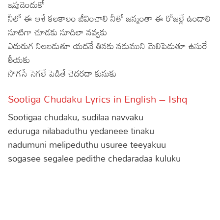
ఇపుడెందుకో
నీలో ఈ ఆశే కలకాలం జీవించాలి నీతో జన్మంతా ఈ రోజల్లే ఉండాలి
సూటిగా చూడకు సూదిలా నవ్వకు
ఎదురుగ నిలబడుతూ యదనే తినకు నడుముని మెలిపెడుతూ ఉసురే
తీయకు
సొగసే సెగలే పెడితే చెదరదా కునుకు
Sootiga Chudaku Lyrics in English – Ishq
Sootigaa chudaku, sudilaa navvaku
eduruga nilabaduthu yedaneee tinaku
nadumuni melipeduthu usuree teeyakuu
sogasee segalee pedithe chedaradaa kuluku