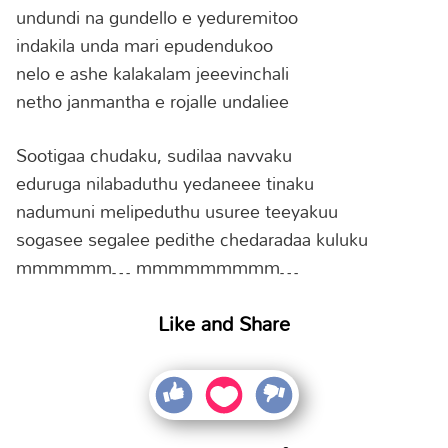
undundi na gundello e yeduremitoo
indakila unda mari epudendukoo
nelo e ashe kalakalam jeeevinchali
netho janmantha e rojalle undaliee
Sootigaa chudaku, sudilaa navvaku
eduruga nilabaduthu yedaneee tinaku
nadumuni melipeduthu usuree teeyakuu
sogasee segalee pedithe chedaradaa kuluku
mmmmmm… mmmmmmmmm…
Like and Share