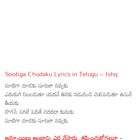
Sports
Gallery*
Poetry
Lyrics
Reviews
Movie Reviews
Food
Sootiga Chudaku Lyrics in Telugu – Ishq
Articles
సూటిగా చూడకు సూదిలా నవ్వకు
Facts
ఎదురుగ నిలబడుతూ యదనే తినకు నడుముని మెలిపెడుతూ ఉసురే
తీయకు
Devotional
సొగసే సెగలే పెడితే చెదరదా కునుకు
సూటిగా చూడకు సూదిలా నవ్వకు
Christianity
Hindi
Hinduism
Lyrics in Hindi – Devotional Songs
Tamil
అమ్మాయిలు అందాన్ని ఎర వేస్తారు, తప్పించుకోగలవా -