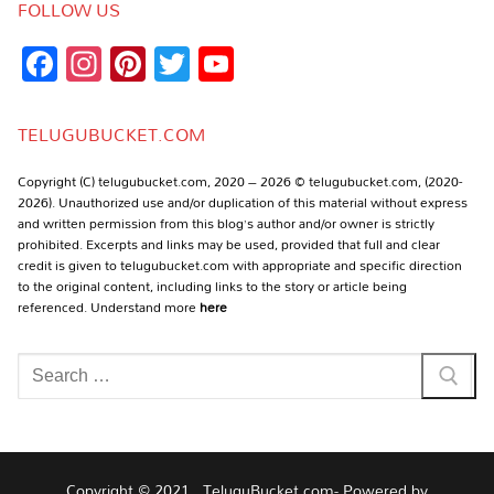
FOLLOW US
Facebook
Instagram
Pinterest
Twitter
YouTube
Channel
TELUGUBUCKET.COM
Copyright (C) telugubucket.com, 2020 – 2026 © telugubucket.com, (2020-
2026). Unauthorized use and/or duplication of this material without express
and written permission from this blog’s author and/or owner is strictly
prohibited. Excerpts and links may be used, provided that full and clear
credit is given to telugubucket.com with appropriate and specific direction
to the original content, including links to the story or article being
referenced. Understand more
here
Search
for:
Copyright © 2021 , TeluguBucket.com- Powered by