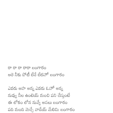
Hinduism
Lyrics in Hin
Tamil
Lyrics in Hin
Lyrics in Tam
Kannada
Lyrics in Tam
Lyrics in Ka
రా రా రా రారా బంగారం
ఆరె నీకు పోటీ లేనే లేదహో బంగారం
ఎవరు ఆహ అన్న ఎవరు ఓహో అన్న
నువ్వు నీల ఉంటెయ్ మంచి పని చేస్తుంటే
ఈ లోకం లోన నువ్వే అసలు బంగారం
పది మంది మెచ్చే వాడేయ్ మేలిమి బంగారం