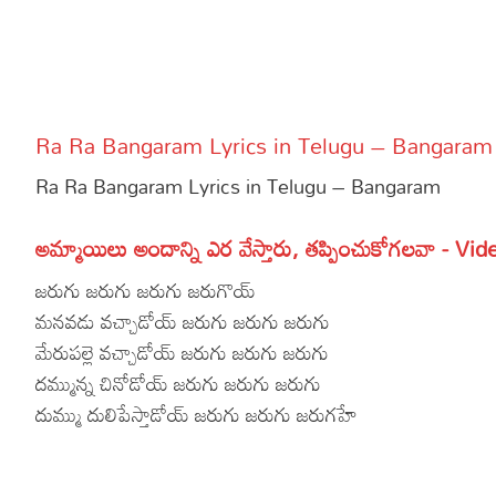
More
Dialogues
Contact
Sports
Gallery*
Ra Ra Bangaram Lyrics in Telugu – Bangaram
Poetry
Ra Ra Bangaram Lyrics in Telugu – Bangaram
Lyrics
అమ్మాయిలు అందాన్ని ఎర వేస్తారు, తప్పించుకోగలవా - Vid
Reviews
జరుగు జరుగు జరుగు జరుగొయ్
Movie Review
Food
మనవడు వచ్చాడోయ్ జరుగు జరుగు జరుగు
Articles
మేరుపల్లె వచ్చాడోయ్ జరుగు జరుగు జరుగు
దమ్మున్న చినోడోయ్ జరుగు జరుగు జరుగు
Facts
దుమ్ము దులిపేస్తాడోయ్ జరుగు జరుగు జరుగహే
Devotional
Christianity
Hindi