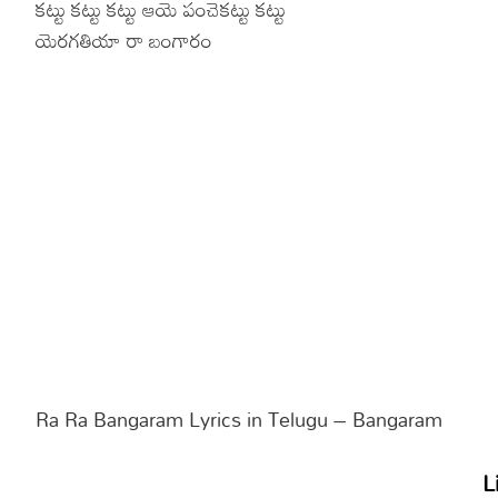
కట్టు కట్టు కట్టు ఆయె పంచెకట్టు కట్టు
యెరగతియా రా బంగారం
Ra Ra Bangaram Lyrics in Telugu – Bangaram
L