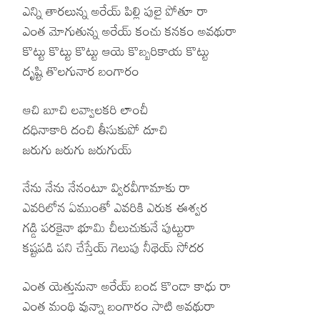
ఎన్ని తారలున్న అరేయ్ పిల్లి పులై పోతూ రా
ఎంత మోగుతున్న అరేయ్ కంచు కనకం అవథురా
కొట్టు కొట్టు కొట్టు ఆయె కొబ్బరికాయ కొట్టు
దృష్టి తొలగునార బంగారం
ఆచి బూచి లవ్వాలకరి లాంచీ
దధినాకారి దంచి తీసుకుపో దూచి
జరుగు జరుగు జరుగుయ్
నేను నేను నేనంటూ వ్విరవీగామాకు రా
ఎవరిలోన ఏముంతో ఎవరికి ఎరుక ఈశ్వర
గడ్డి పరకైనా భూమి చీలుచుకునే పుట్టురా
కష్టపడి పని చేస్తేయ్ గెలుపు నీథెయ్ సోదర
ఎంత యెత్తునునా అరేయ్ బండ కొండా కాధు రా
ఎంత మంథి వున్నా బంగారం సాటి అవథురా