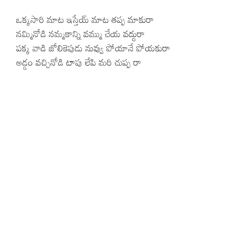
ఒక్కసారి మాట ఇస్తేయ్ మాట తప్ప మాకురా
నమ్మినోడి నమ్మకాన్ని వమ్ము చేయ వద్దురా
పక్క వాడి జోలికెపుడు నువ్వు పోయానే పోయకురా
అడ్డం వచ్చినోడి టాపు లేపి మరి చుప్ప రా