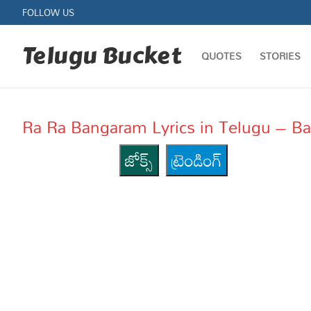
Skip
FOLLOW US
to
content
Telugu Bucket
QUOTES
STORIES
Ra Ra Bangaram Lyrics in Telugu – B
జోక్స్
ట్రెండింగ్
Quotes
Stories
Jokes
Health