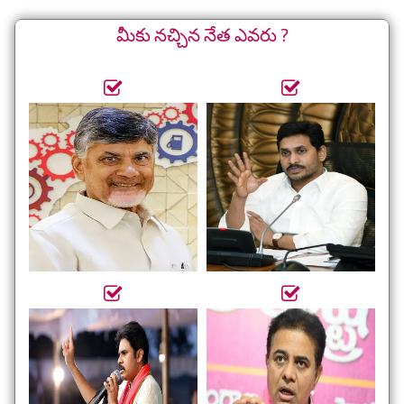
మీకు నచ్చిన నేత ఎవరు ?