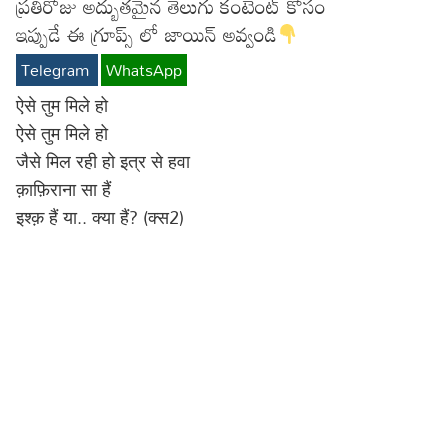
ప్రతిరోజు అద్బుతమైన తెలుగు కంటెంట్ కోసం
Lyrics in Hindi – Movie Songs
Lyrics in Tamil – Devotional Songs
Kannada
ఇప్పుడే ఈ గ్రూప్స్ లో జాయిన్ అవ్వండి
Telegram
WhatsApp
Lyrics in Tamil – Movie Songs
Lyrics in Kannada – Movie Songs
ऐसे तुम मिले हो
ऐसे तुम मिले हो
जैसे मिल रही हो इत्र से हवा
क़ाफ़िराना सा हैं
इश्क़ हैं या.. क्या हैं? (क्स2)