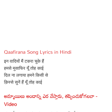
Sports
Gallery*
Poetry
Lyrics
Reviews
Qaafirana Song Lyrics in Hindi
Movie Reviews
Food
इन वादियों मैं टकरा चुके हैं
Articles
हमसे मुसाफिर यूँ तोह काई
दिल ना लगाया हमने किसी से
Facts
क़िस्से सुनें हैं यूँ तोह काई
Devotional
అమ్మాయిలు అందాన్ని ఎర వేస్తారు, తప్పించుకోగలవా -
Christianity
Hindi
Video
Hinduism
Lyrics in Hindi – Devotional Songs
Tamil