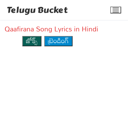
Skip
Telugu Bucket
to
content
Qaafirana Song Lyrics in Hindi
జోక్స్
ట్రెండింగ్
Quotes
Stories
Jokes
Health
More
Dialogues
Contact