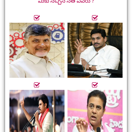
మీకు నచ్చిన నేత ఎవరు ?