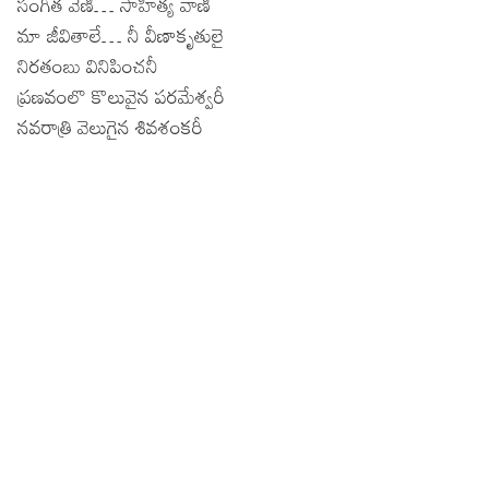
సంగీత వేణీ… సాహిత్య వాణి
మా జీవితాలే… నీ వీణాకృతులై
నిరతంబు వినిపించనీ
ప్రణవంలొ కొలువైన పరమేశ్వరీ
నవరాత్రి వెలుగైన శివశంకరీ