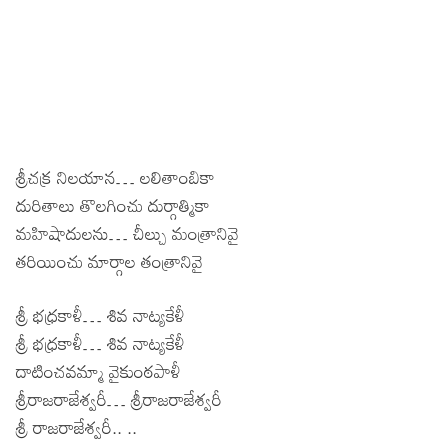
శ్రీచక్ర నిలయాన… లలితాంబికా
దురితాలు తొలగించు దుర్గాత్మికా
మహిషాదులను… చీల్చు మంత్రానివై
తరియించు మార్గాల తంత్రానివై
శ్రీ భధ్రకాళీ… శివ నాట్యకేళీ
శ్రీ భధ్రకాళీ… శివ నాట్యకేళీ
దాటించవమ్మా వైకుంఠపాళీ
శ్రీరాజరాజేశ్వరీ… శ్రీరాజరాజేశ్వరీ
శ్రీ రాజరాజేశ్వరీ.. ..