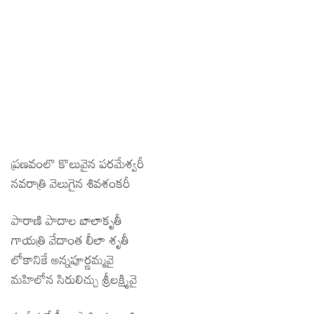
ప్రణవంలొ కొలువైన పరమేశ్వరీ
నవరాత్రి వెలుగైన శివశంకరీ
పారాణి పాదాల బాలాకృతీ
గాయత్రి వేదాంత లీలా శృతీ
లోకానికే అన్నపూర్ణమ్మవై
మహిలోన సిరులిచ్చు శ్రీలక్ష్మివై