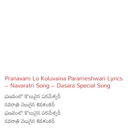
Sports
Gallery*
Poetry
Lyrics
Reviews
Movie Reviews
Food
Articles
Pranavam Lo Koluvaina Parameshwari Lyrics
– Navaratri Song – Dasara Special Song
Facts
ప్రణవంలొ కొలువైన పరమేశ్వరీ
Devotional
నవరాత్రి వెలుగైన శివశంకరీ
ప్రణవంలొ కొలువైన పరమేశ్వరీ
Christianity
Hindi
నవరాత్రి వెలుగైన శివశంకరీ
Hinduism
Lyrics in Hindi – Devotional Songs
Tamil