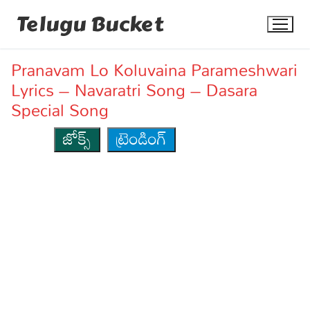
Skip
Telugu Bucket
to
content
Pranavam Lo Koluvaina Parameshwari
Lyrics – Navaratri Song – Dasara
Special Song
జోక్స్
ట్రెండింగ్
Quotes
Stories
Jokes
Health
More
Dialogues
Contact