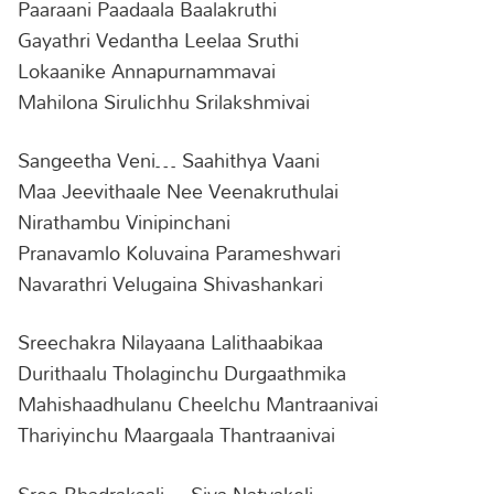
Paaraani Paadaala Baalakruthi
Gayathri Vedantha Leelaa Sruthi
Lokaanike Annapurnammavai
Mahilona Sirulichhu Srilakshmivai
Sangeetha Veni… Saahithya Vaani
Maa Jeevithaale Nee Veenakruthulai
Nirathambu Vinipinchani
Pranavamlo Koluvaina Parameshwari
Navarathri Velugaina Shivashankari
Sreechakra Nilayaana Lalithaabikaa
Durithaalu Tholaginchu Durgaathmika
Mahishaadhulanu Cheelchu Mantraanivai
Thariyinchu Maargaala Thantraanivai
Sree Bhadrakaali… Siva Natyakeli