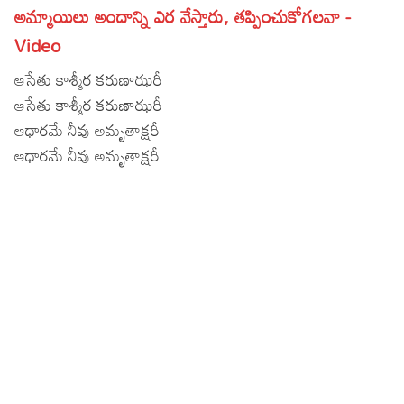
అమ్మాయిలు అందాన్ని ఎర వేస్తారు, తప్పించుకోగలవా -
Lyrics in Hindi – Movie Songs
Lyrics in Tamil – Devotional Songs
Kannada
Video
Lyrics in Tamil – Movie Songs
Lyrics in Kannada – Movie Songs
ఆసేతు కాశ్మీర కరుణాఝరీ
ఆసేతు కాశ్మీర కరుణాఝరీ
ఆధారమే నీవు అమృతాక్షరీ
ఆధారమే నీవు అమృతాక్షరీ