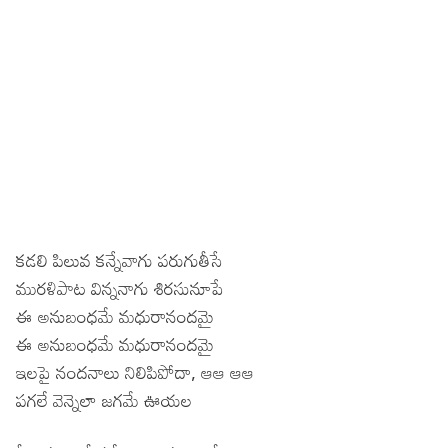
కడలి పిలువ కన్నేవాగు పరుగుతీసే
మురళిపాట విన్ననాగు శిరసునూపే
ఈ అనుబంధమే మధురానందమై
ఈ అనుబంధమే మధురానందమై
ఇలపై నందనాలు నిలిపిపోదా, ఆఆ ఆఆ
పగలే వెన్నెలా జగమే ఊయల