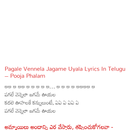
Sports
Gallery*
Poetry
Lyrics
Reviews
Movie Reviews
Food
Pagale Vennela Jagame Uyala Lyrics In Telugu
Articles
– Pooja Phalam
ఆఆ ఆ ఆఆ ఆ ఆ ఆ ఆ ఆ… ఆ ఆ ఆ ఆ ఆఆఆఆ ఆ
Facts
పగలే వెన్నెలా జగమే ఊయల
Devotional
కదలె ఊహలకే కన్నులుంటే, ఏఏ ఏ ఏఏ ఏ
పగలే వెన్నెలా జగమే ఊయల
Christianity
Hindi
Hinduism
Lyrics in Hindi – Devotional Songs
Tamil
అమ్మాయిలు అందాన్ని ఎర వేస్తారు, తప్పించుకోగలవా -