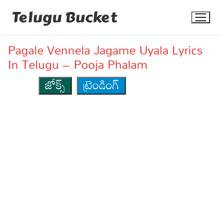
Skip
Telugu Bucket
to
content
Pagale Vennela Jagame Uyala Lyrics
In Telugu – Pooja Phalam
జోక్స్
ట్రెండింగ్
Quotes
Stories
Jokes
Health
More
Dialogues
Contact