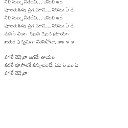
నీలి మబ్బు నీడలేచి… నెమలి ఆడే
పూలరుతువు సైగ చూచి… పికము పాడే
నీలి మబ్బు నీడలేచి… నెమలి ఆడే
పూలరుతువు సైగ చూచి… పికము పాడే
మనసే వీణగా ఝున ఝున మ్రోయగా
బ్రతుకే పున్నమిగా విరిసిపోదా, ఆఆ ఆ ఆ
పగలే వెన్నెలా జగమే ఊయల
కదలే వూహలకే కన్నులుంటే, ఏఏ ఏ ఏఏ ఏ
పగలే వెన్నెలా