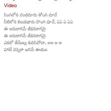
Video
Lyrics in Hindi – Movie Songs
Lyrics in Tamil – Devotional Songs
Kannada
నింగిలోన చందమామ తోంగి చూచే
Lyrics in Tamil – Movie Songs
Lyrics in Kannada – Movie Songs
నీటిలోన కలువభామ పొంగి పూచే, ఏఏ ఏ ఏఏ
ఈ అనురాగమే జీవనరాగమై
ఈ అనురాగమే జీవనరాగమై
ఎదలో తేనేజల్లు కురిసిపోదా, ఆఆ ఆ ఆ
పగలే వెన్నెలా జగమే ఊయల