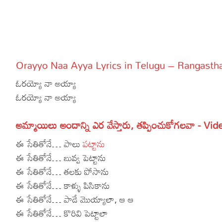
More
Dialogues
Contact
Sports
Gallery*
Orayyo Naa Ayya Lyrics in Telugu – Rangasth
Poetry
ఓరయ్యో నా అయ్యా
Lyrics
ఓరయ్యో నా అయ్యా
Reviews
అమ్మాయిలు అందాన్ని ఎర వేస్తారు, తప్పించుకోగలవా - Vid
Movie Review
Food
ఈ సేతితోనే… పాలు
పట్టాను
Articles
ఈ సేతితోనే… బువ్వ పెట్టాను
ఈ సేతితోనే… తలకు పోసాను
Facts
ఈ సేతితోనే… కాళ్ళు పిసికాను
Devotional
ఈ సేతితోనే… పాడే మొయ్యాలా, ఆ ఆ
ఈ సేతితోనే… కొరివి పెట్టాలా
Christianity
Hindi