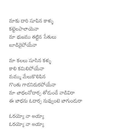
మాకు దారి సూపిన కాళ్ళు
కట్టెలపాలాయెనా
మా భుజము తట్టిన సేతులు
బూడిదైపోయేనా
మా కలలు సూసిన కళ్ళు
కాలి కమిలిపోయేనా
మమ్ము మేలుకొలిపిన
గొంతు గాడనిదురపోయేనా
మా బాధలనోదార్చ తోడుండే వాడివిరా
ఈ బాధను ఓదార్చ నువ్వుంటె బాగుండురా
ఓరయ్యో నా అయ్యా
ఓరయ్యో నా అయ్యా