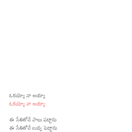
Hinduism
Lyrics in Hin
Tamil
Lyrics in Hin
Lyrics in Tam
Kannada
Lyrics in Tam
Lyrics in Ka
ఓరయ్యో నా అయ్యా
ఓరయ్యో నా అయ్యా
ఈ సేతితోనే పాలు పట్టాను
ఈ సేతితోనే బువ్వ పెట్టాను