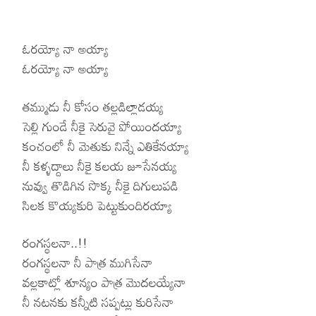
ఓరయ్యో నా అయ్యా
ఓరయ్యో నా అయ్యా
తమ్ముడు నీ కోసం తల్లడిల్లాడయ్య
సెల్లి గుండే నీకై సెరువై పోయిందయ్యా
కంచంలో నీ మెతుకు నిన్నే ఎతికేనయ్యా
నీ కళ్ళద్దాలు నీకై కలయ జూసేనయ్య
నువ్వు తొడిగిన సొక్క నీకై దిగులుపడి
సిలక కొయ్యకురి పెట్టుకుందిరయ్యా
రంగస్థలనా..!!
రంగస్థలనా నీ పాత్ర ముగిసేనా
వల్లకాట్లో శూన్యం పాత్ర మొదలయ్యేనా
నీ నటనకు కన్నీటి సప్పట్లు కురిసేనా