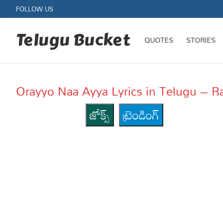
Skip
FOLLOW US
to
content
Telugu Bucket
QUOTES
STORIES
Orayyo Naa Ayya Lyrics in Telugu – 
జోక్స్
ట్రెండింగ్
Quotes
Stories
Jokes
Health