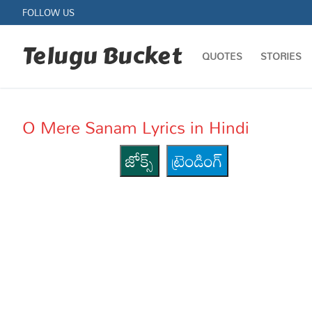
Skip
FOLLOW US
to
content
Telugu Bucket
QUOTES
STORIES
O Mere Sanam Lyrics in Hindi
జోక్స్
ట్రెండింగ్
Quotes
Stories
Jokes
Health