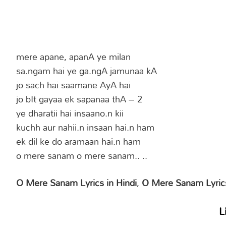
mere apane, apanA ye milan
sa.ngam hai ye ga.ngA jamunaa kA
jo sach hai saamane AyA hai
jo bIt gayaa ek sapanaa thA – 2
ye dharatii hai insaano.n kii
kuchh aur nahii.n insaan hai.n ham
ek dil ke do aramaan hai.n ham
o mere sanam o mere sanam.. ..
O Mere Sanam Lyrics in Hindi
,
O Mere Sanam Lyrics
L