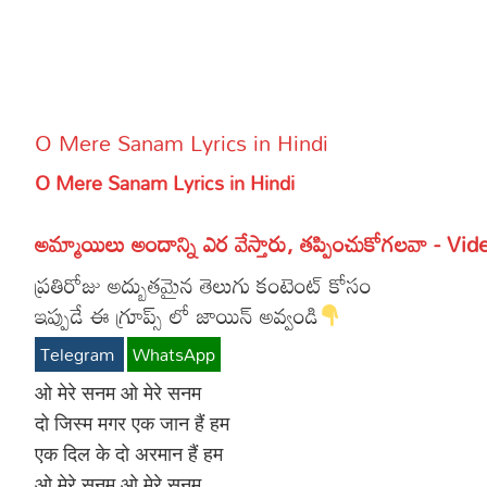
More
Dialogues
Contact
Sports
Gallery*
O Mere Sanam Lyrics in Hindi
Poetry
O Mere Sanam Lyrics in Hindi
Lyrics
అమ్మాయిలు అందాన్ని ఎర వేస్తారు, తప్పించుకోగలవా - Vid
Reviews
ప్రతిరోజు అద్బుతమైన తెలుగు కంటెంట్ కోసం
Movie Review
Food
ఇప్పుడే ఈ గ్రూప్స్ లో జాయిన్ అవ్వండి
Articles
Telegram
WhatsApp
Facts
ओ मेरे सनम ओ मेरे सनम
दो जिस्म मगर एक जान हैं हम
Devotional
एक दिल के दो अरमान हैं हम
Christianity
ओ मेरे सनम ओ मेरे सनम
Hindi