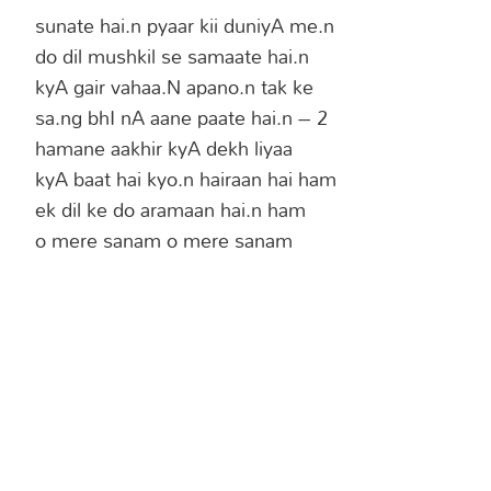
sunate hai.n pyaar kii duniyA me.n
do dil mushkil se samaate hai.n
kyA gair vahaa.N apano.n tak ke
sa.ng bhI nA aane paate hai.n – 2
hamane aakhir kyA dekh liyaa
kyA baat hai kyo.n hairaan hai ham
ek dil ke do aramaan hai.n ham
o mere sanam o mere sanam