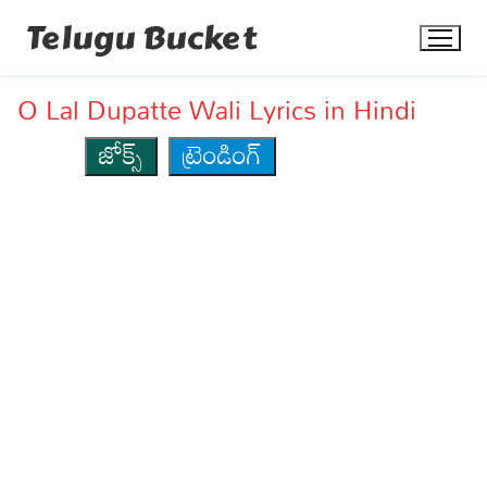
Skip
Telugu Bucket
to
content
O Lal Dupatte Wali Lyrics in Hindi
జోక్స్
ట్రెండింగ్
Quotes
Stories
Jokes
Health
More
Dialogues
Contact