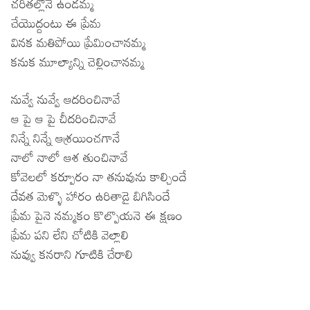
చరితల్లోనే ఉండమ్మ
చేయొద్దంటు ఈ ప్రేమ
వినక మతిపోయి ప్రేమించానమ్మ
కనుక మూల్యాన్ని చెల్లించానమ్మ
నువ్వే నువ్వే ఆదరించినావే
ఆ పై ఆ పై చీదరించినావే
నిన్నే నిన్నే ఆశ్రయించగానే
నాలో నాలో ఆశ తుంచినావే
కోవెలలో కర్పూరం నా తనువును కాల్చిందే
దేవత మెళ్ళొ హారం ఉరితాడై బిగిసిందే
ప్రేమ పైనె నమ్మకం కొల్పొయనె ఈ క్షణం
ప్రేమ పని లేని చోటికి వెల్లాలి
నువ్వు కనరాని గూటికి చేరాలి