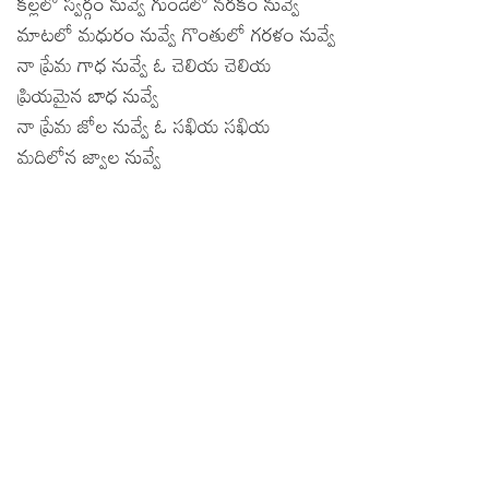
కల్లలో స్వర్గం నువ్వే గుండెలో నరకం నువ్వే
Lyrics in Hindi – Movie Songs
Lyrics in Tamil – Devotional Songs
Kannada
మాటలో మధురం నువ్వే గొంతులో గరళం నువ్వే
నా ప్రేమ గాధ నువ్వే ఓ చెలియ చెలియ
Lyrics in Tamil – Movie Songs
Lyrics in Kannada – Movie Songs
ప్రియమైన బాధ నువ్వే
నా ప్రేమ జోల నువ్వే ఓ సఖియ సఖియ
మదిలోన జ్వాల నువ్వే