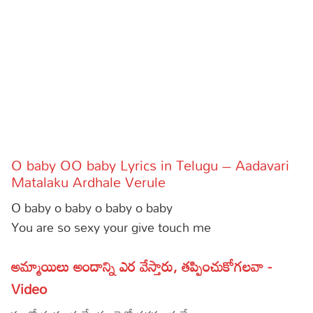
Sports
Gallery*
Poetry
Lyrics
Reviews
Movie Reviews
Food
O baby OO baby Lyrics in Telugu – Aadavari
Articles
Matalaku Ardhale Verule
O baby o baby o baby o baby
Facts
You are so sexy your give touch me
Devotional
అమ్మాయిలు అందాన్ని ఎర వేస్తారు, తప్పించుకోగలవా -
Christianity
Hindi
Video
Hinduism
Lyrics in Hindi – Devotional Songs
Tamil