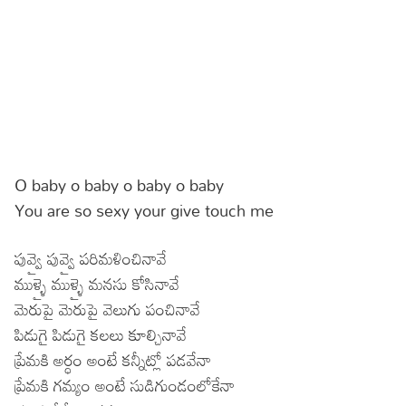
O baby o baby o baby o baby
You are so sexy your give touch me
పువ్వై పువ్వై పరిమళించినావే
ముళ్ళై ముళ్ళై మనసు కోసినావే
మెరుపై మెరుపై వెలుగు పంచినావే
పిడుగై పిడుగై కలలు కూల్చినావే
ప్రేమకి అర్ధం అంటే కన్నీట్లో పడవేనా
ప్రేమకి గమ్యం అంటే సుడిగుండంలోకేనా