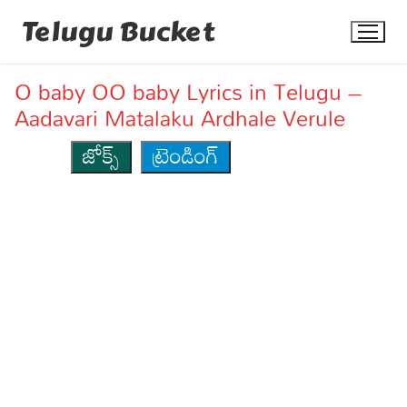
Skip
Telugu Bucket
to
content
O baby OO baby Lyrics in Telugu –
Aadavari Matalaku Ardhale Verule
జోక్స్
ట్రెండింగ్
Quotes
Stories
Jokes
Health
More
Dialogues
Contact