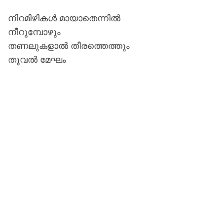
നിറമിഴികൾ മായാതെന്നിൽ
നീറുമ്പോഴും
തണലുകളാൽ തീരത്തെത്തും
തൂവൽ മേഘം