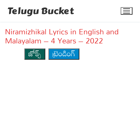
Skip
Telugu Bucket
to
content
Niramizhikal Lyrics in English and
Malayalam – 4 Years – 2022
జోక్స్
ట్రెండింగ్
Quotes
Stories
Jokes
Health
More
Dialogues
Contact