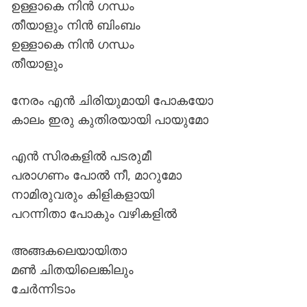
ഉള്ളാകെ നിൻ ഗന്ധം
തീയാളും നിൻ ബിംബം
ഉള്ളാകെ നിൻ ഗന്ധം
തീയാളും
നേരം എൻ ചിരിയുമായി പോകയോ
കാലം ഇരു കുതിരയായി പായുമോ
എൻ സിരകളിൽ പടരുമീ
പരാഗണം പോൽ നീ, മാറുമോ
നാമിരുവരും കിളികളായി
പറന്നിതാ പോകും വഴികളിൽ
അങ്ങകലെയായിതാ
മൺ ചിതയിലെങ്കിലും
ചേർന്നിടാം