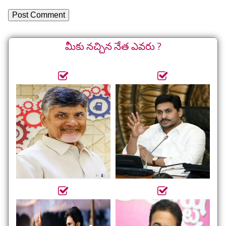
మీకు నచ్చిన నేత ఎవరు ?