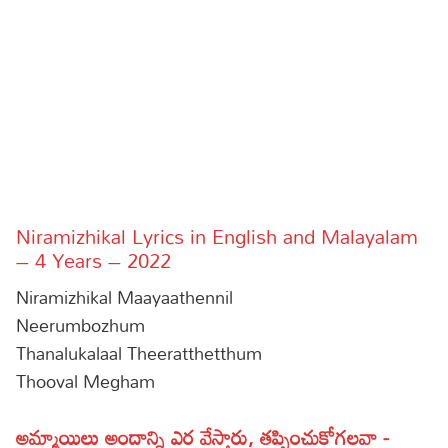
Sports
Gallery*
Poetry
Lyrics
Reviews
Movie Reviews
Food
Niramizhikal Lyrics in English and Malayalam
Articles
– 4 Years – 2022
Niramizhikal Maayaathennil
Facts
Neerumbozhum
Devotional
Thanalukalaal Theeratthetthum
Thooval Megham
Christianity
Hindi
Hinduism
Lyrics in Hindi – Devotional Songs
Tamil
అమ్మాయిలు అందాన్ని ఎర వేస్తారు, తప్పించుకోగలవా -