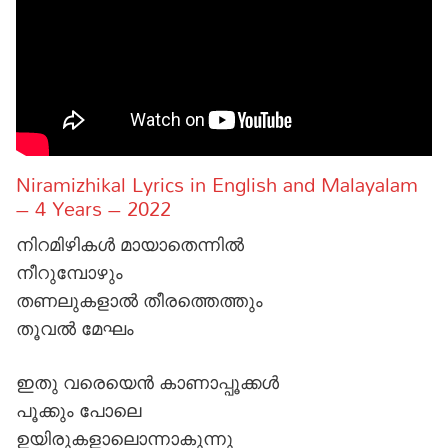
Niramizhikal Lyrics in English and Malayalam
– 4 Years – 2022
നിറമിഴികൾ മായാതെന്നിൽ
നീറുമ്പോഴും
തണലുകളാൽ തീരത്തെത്തും
തൂവൽ മേഘം
ഇതു വരെയെൻ കാണാപ്പൂക്കൾ
പൂക്കും പോലെ
ഉയിരുകളാലൊന്നാകുന്നു