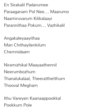
En Sirakalil Padarumee
Paraaganam Pol Nee… Maarumo
Naamiruvarum Kilikalaayi
Parannithaa Pokum… Vazhikalil
Angakaleyaayithaa
Man Chithayilenkilum
Chernnidaam
Niramizhikal Maayaathennil
Neerumbozhum
Thanalukalaal, Theeratthetthum
Thooval Megham
Ithu Vareyen Kaanaappookkal
Pookkum Pole