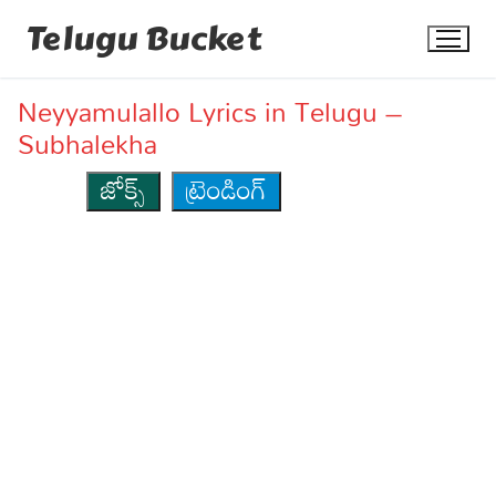
Skip
Telugu Bucket
to
content
Neyyamulallo Lyrics in Telugu –
Subhalekha
జోక్స్
ట్రెండింగ్
Quotes
Stories
Jokes
Health
More
Dialogues
Contact