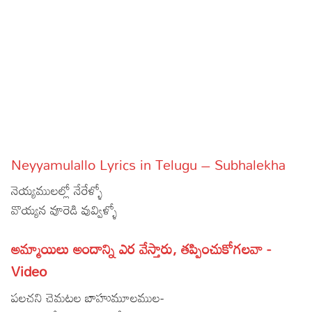
Sports
Gallery*
Poetry
Lyrics
Reviews
Movie Reviews
Food
Neyyamulallo Lyrics in Telugu – Subhalekha
Articles
నెయ్యములల్లో నేరేళ్ళో
Facts
వొయ్యన వూరెడి వువ్విళ్ళో
Devotional
అమ్మాయిలు అందాన్ని ఎర వేస్తారు, తప్పించుకోగలవా -
Video
Christianity
Hindi
పలచని చెమటల బాహుమూలముల-
Hinduism
Lyrics in Hindi – Devotional Songs
Tamil