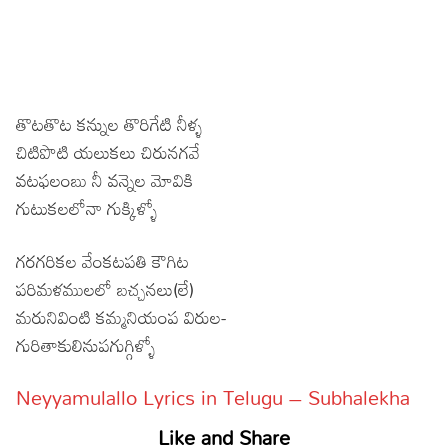
తొటతొట కన్నుల తొరిగేటి నీళ్ళ
చిటిపొటి యలుకలు చిరునగవే
వటఫలంబు నీ వన్నెల మోవికి
గుటుకలలోనా గుక్కిళ్ళో
గరగరికల వేంకటపతి కౌగిట
పరిమళములలో బచ్చనలు(లే)
మరునివింటి కమ్మనియంప విరుల-
గురితాకులినుపగుగ్గిళ్ళో
Neyyamulallo Lyrics in Telugu – Subhalekha
Like and Share