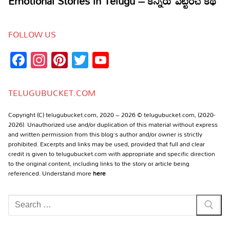
FOLLOW US
Facebook
Instagram
Pinterest
Twitter
YouTube
Channel
TELUGUBUCKET.COM
Copyright (C) telugubucket.com, 2020 – 2026 © telugubucket.com, (2020-
2026). Unauthorized use and/or duplication of this material without express
and written permission from this blog’s author and/or owner is strictly
prohibited. Excerpts and links may be used, provided that full and clear
credit is given to telugubucket.com with appropriate and specific direction
to the original content, including links to the story or article being
referenced. Understand more
here
Search
for: