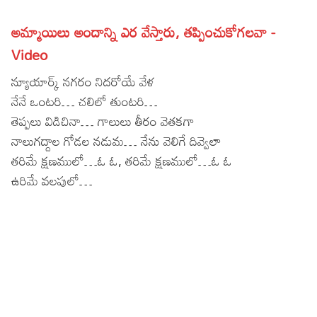
Lyrics in Hindi – Movie Songs
Lyrics in Tamil – Devotional Songs
Kannada
అమ్మాయిలు అందాన్ని ఎర వేస్తారు, తప్పించుకోగలవా -
Lyrics in Tamil – Movie Songs
Lyrics in Kannada – Movie Songs
Video
న్యూయార్క్ నగరం నిదరోయే వేళ
నేనే ఒంటరి… చలిలో తుంటరి…
తెప్పలు విడిచినా… గాలులు తీరం వెతకగా
నాలుగద్దాల గోడల నడుమ… నేను వెలిగే దివ్వెలా
తరిమే క్షణములో…ఓ ఓ, తరిమే క్షణములో…ఓ ఓ
ఉరిమే వలపులో…