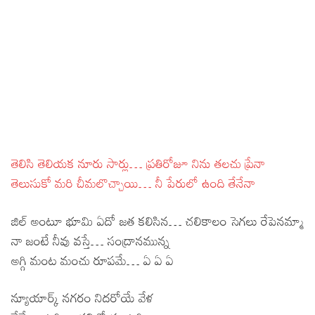
తెలిసి తెలియక నూరు సార్లు… ప్రతిరోజూ నిను తలచు ప్రేనా
తెలుసుకో మరి చీమలొచ్చాయి… నీ పేరులో ఉంది తేనేనా
జిల్ అంటూ భూమి ఏదో జత కలిసిన… చలికాలం సెగలు రేపెనమ్మా
నా జంటే నీవు వస్తే… సంద్రానమున్న
అగ్గి మంట మంచు రూపమే… ఏ ఏ ఏ
న్యూయార్క్ నగరం నిదరోయే వేళ