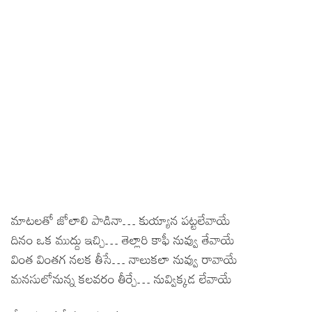
మాటలతో జోలాలి పాడినా… కుయ్యాన పట్టలేవాయే
దినం ఒక ముద్దు ఇచ్చి… తెల్లారి కాఫీ నువ్వు తేవాయే
వింత వింతగ నలక తీసే… నాలుకలా నువ్వు రావాయే
మనసులోనున్న కలవరం తీర్చే… నువ్విక్కడ లేవాయే