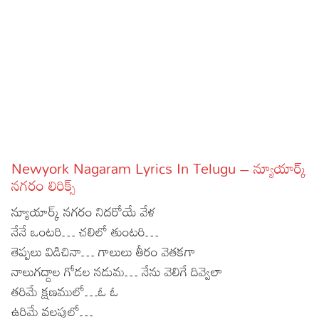
Sports
Gallery*
Poetry
Lyrics
Reviews
Movie Reviews
Food
Newyork Nagaram Lyrics In Telugu – న్యూయార్క్
Articles
నగరం లిరిక్స్
న్యూయార్క్ నగరం నిదరోయే వేళ
Facts
నేనే ఒంటరి… చలిలో తుంటరి…
Devotional
తెప్పలు విడిచినా… గాలులు తీరం వెతకగా
నాలుగద్దాల గోడల నడుమ… నేను వెలిగే దివ్వెలా
Christianity
Hindi
తరిమే క్షణములో…ఓ ఓ
Hinduism
Lyrics in Hindi – Devotional Songs
Tamil
ఉరిమే వలపులో…