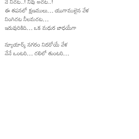
నే నిచట..! నీవు అచట..!
ఈ తపనలో క్షణములు… యుగాములైన వేళ
నింగిచట నీలమచట…
ఇరువురికిది… ఒక మధుర బాధయేగా
న్యూయార్క్ నగరం నిదరోయే వేళ
నేనే ఒంటరి… చలిలో తుంటరి…