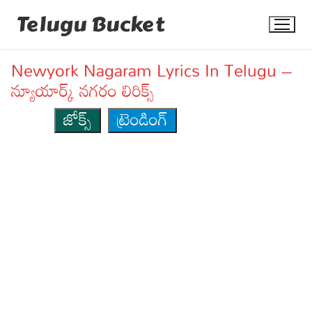
Skip
Telugu Bucket
to
content
Newyork Nagaram Lyrics In Telugu –
న్యూయార్క్ నగరం లిరిక్స్
జోక్స్
ట్రెండింగ్
Quotes
Stories
Jokes
Health
More
Dialogues
Contact