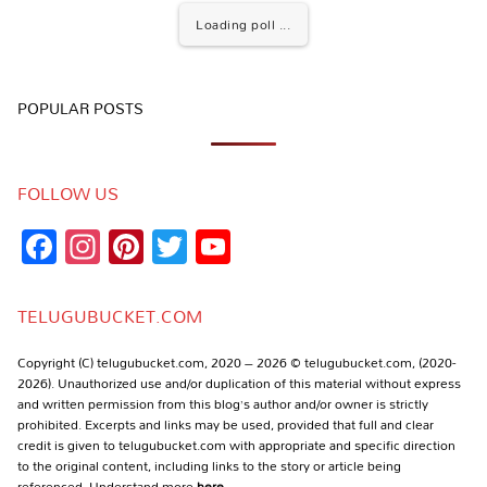
Loading poll ...
POPULAR POSTS
FOLLOW US
Facebook
Instagram
Pinterest
Twitter
YouTube
Channel
TELUGUBUCKET.COM
Copyright (C) telugubucket.com, 2020 – 2026 © telugubucket.com, (2020-
2026). Unauthorized use and/or duplication of this material without express
and written permission from this blog’s author and/or owner is strictly
prohibited. Excerpts and links may be used, provided that full and clear
credit is given to telugubucket.com with appropriate and specific direction
to the original content, including links to the story or article being
referenced. Understand more
here