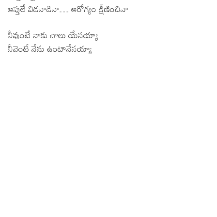
ఆప్తులే విడనాడినా… ఆరోగ్యం క్షీణించినా
నీవుంటే నాకు చాలు యేసయ్యా
నీవెంటే నేను ఉంటానేసయ్యా