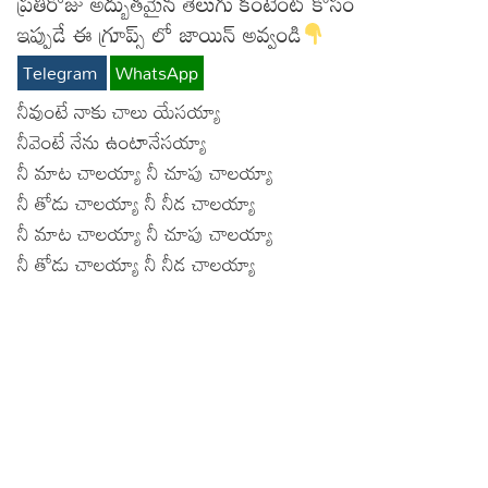
ప్రతిరోజు అద్బుతమైన తెలుగు కంటెంట్ కోసం
Lyrics in Hindi – Movie Songs
ఇప్పుడే ఈ గ్రూప్స్ లో జాయిన్ అవ్వండి
Lyrics in Tamil – Devotional Songs
Kannada
Telegram
WhatsApp
Lyrics in Tamil – Movie Songs
Lyrics in Kannada – Movie Songs
నీవుంటే నాకు చాలు యేసయ్యా
నీవెంటే నేను ఉంటానేసయ్యా
నీ మాట చాలయ్యా నీ చూపు చాలయ్యా
నీ తోడు చాలయ్యా నీ నీడ చాలయ్యా
నీ మాట చాలయ్యా నీ చూపు చాలయ్యా
నీ తోడు చాలయ్యా నీ నీడ చాలయ్యా