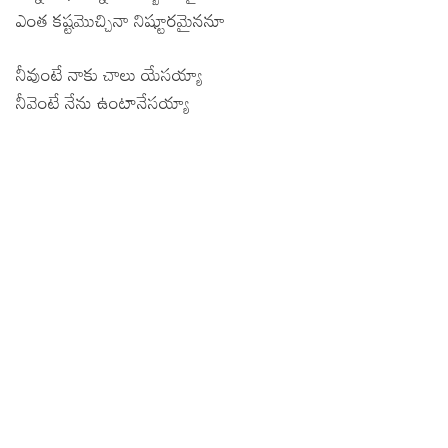
ఎంత కష్టమొచ్చినా నిష్టూరమైననూ
నీవుంటే నాకు చాలు యేసయ్యా
నీవెంటే నేను ఉంటానేసయ్యా