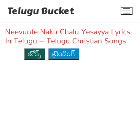
Skip
Telugu Bucket
to
content
Neevunte Naku Chalu Yesayya Lyrics
In Telugu – Telugu Christian Songs
జోక్స్
ట్రెండింగ్
Quotes
Stories
Jokes
Health
More
Dialogues
Contact