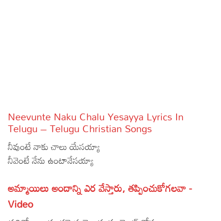
Sports
Gallery*
Poetry
Lyrics
Reviews
Movie Reviews
Food
Neevunte Naku Chalu Yesayya Lyrics In
Articles
Telugu – Telugu Christian Songs
నీవుంటే నాకు చాలు యేసయ్యా
Facts
నీవెంటే నేను ఉంటానేసయ్యా
Devotional
అమ్మాయిలు అందాన్ని ఎర వేస్తారు, తప్పించుకోగలవా -
Christianity
Hindi
Video
Hinduism
Lyrics in Hindi – Devotional Songs
Tamil