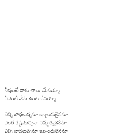
నీవుంటే నాకు చాలు యేసయ్యా
నీవెంటే నేను ఉంటానేసయ్యా
ఎన్ని బాధలున్ననూ ఇబ్బందులైననూ
ఎంత కష్టమొచ్చినా నిష్టూరమైననూ
ఎన్ని బాధలున్ననూ ఇబ్బందులైననూ