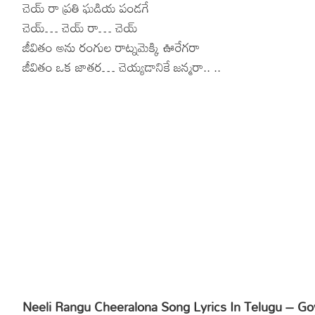
చెయ్ రా ప్రతి ఘడియ పండగే
చెయ్… చెయ్ రా… చెయ్
జీవితం అను రంగుల రాట్నమెక్కి ఊరేగరా
జీవితం ఒక జాతర… చెయ్యడానికే జన్మరా.. ..
Neeli Rangu Cheeralona Song Lyrics In Telugu – Govin