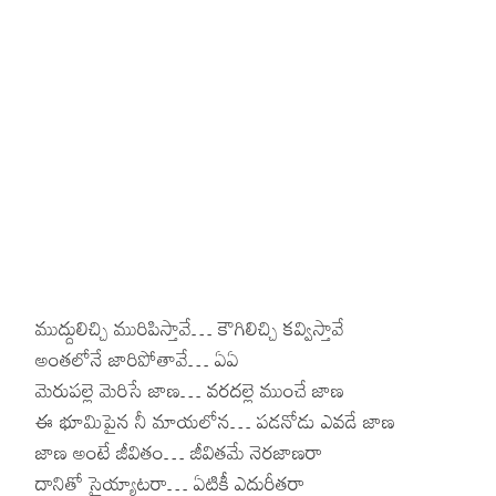
Hinduism
Lyrics in Hin
Tamil
Lyrics in Hin
Lyrics in Tam
Kannada
Lyrics in Tam
Lyrics in Ka
ముద్దులిచ్చి మురిపిస్తావే… కౌగిలిచ్చి కవ్విస్తావే
అంతలోనే జారిపోతావే… ఏఏ
మెరుపల్లె మెరిసే జాణ… వరదల్లె ముంచే జాణ
ఈ భూమిపైన నీ మాయలోన… పడనోడు ఎవడే జాణ
జాణ అంటే జీవితం… జీవితమే నెరజాణరా
దానితో సైయ్యాటరా… ఏటికీ ఎదురీతరా