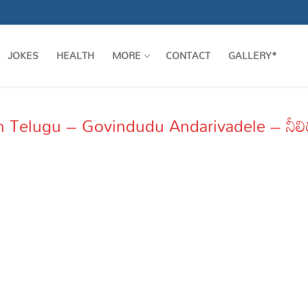
JOKES
HEALTH
MORE
CONTACT
GALLERY*
n Telugu – Govindudu Andarivadele – నీలి