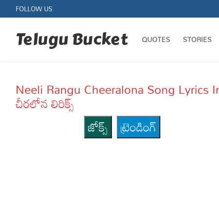
Skip
FOLLOW US
to
content
Telugu Bucket
QUOTES
STORIES
Neeli Rangu Cheeralona Song Lyrics I
చీరలోన లిరిక్స్
జోక్స్
ట్రెండింగ్
Quotes
Stories
Jokes
Health