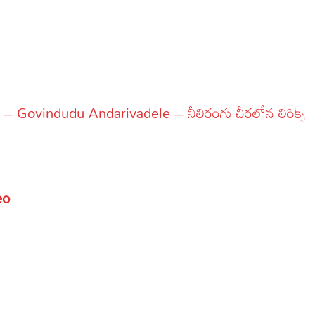
 Govindudu Andarivadele – నీలిరంగు చీరలోన లిరిక్స్
s
eo