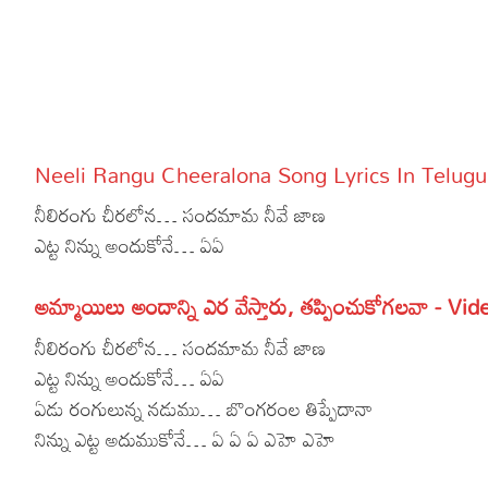
More
Dialogues
Contact
Sports
Gallery*
Poetry
Neeli Rangu Cheeralona Song Lyrics In Telugu –
Lyrics
నీలిరంగు చీరలోన… సందమామ నీవే జాణ
Reviews
ఎట్ట నిన్ను అందుకోనే… ఏఏ
Movie Review
Food
అమ్మాయిలు అందాన్ని ఎర వేస్తారు, తప్పించుకోగలవా - Vid
Articles
నీలిరంగు చీరలోన… సందమామ నీవే జాణ
ఎట్ట నిన్ను అందుకోనే… ఏఏ
Facts
ఏడు రంగులున్న నడుము… బొంగరంల తిప్పేదానా
Devotional
నిన్ను ఎట్ట అదుముకోనే… ఏ ఏ ఏ ఎహె ఎహె
Christianity
Hindi