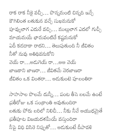
రాక రాక నీకై వచ్చీ… పొన్నమంటి చిన్నది ఇచ్చే
కౌగిలింత బతుకున వచ్చే సుఖమనుకో
పూవ్వులాగ ఎదురే వచ్చి… ముల్లులాగ ఎదలో గుచ్చీ
మాయమయే భామవంటిదే కష్టమనుకో
ఏదీ కడదాకా రాదని… తెలుపుతుంది నీ జీవితం
నీతో నువు అతిథివనుకోని
వెయ్ రా…అడుగెయ్ రా…ఆఆ వెయ్
జాణకాని జాణరా… జీవితమే నెరజాణరా
జీవితం ఒక వింతరా… ఆడుకుంటె పూబంతిరా
సాహసాల పొలమే దున్నీ… పంట తీసె బలమే ఉంటే
ప్రతీరోజు ఒక సంక్రాంతి అవుతుందిరా
బతుకు పోరు బరిలో నిలిచీ… నీకు నీవే ఆయుధమైతే
ప్రతీపూట విజయదశమీయే వస్తుందిరా
నీపై విధి విసిరె నిప్పుతో… ఆడుకుంటే దీపావళి