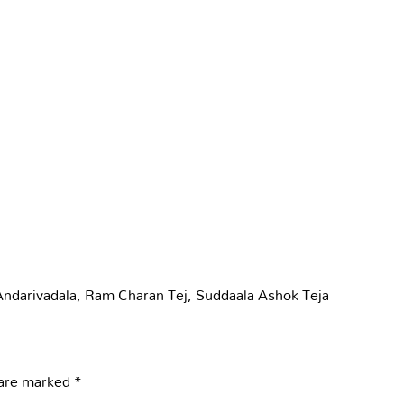
ndarivadala
,
Ram Charan Tej
,
Suddaala Ashok Teja
 are marked
*