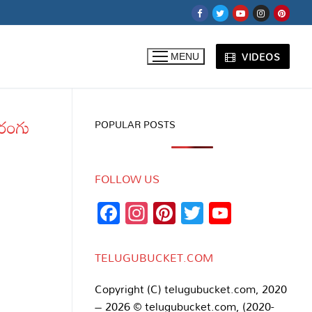
VIDEOS
MENU
రంగు
POPULAR POSTS
FOLLOW US
Facebook
Instagram
Pinterest
Twitter
YouTub
Channe
TELUGUBUCKET.COM
Copyright (C) telugubucket.com, 2020
– 2026 © telugubucket.com, (2020-