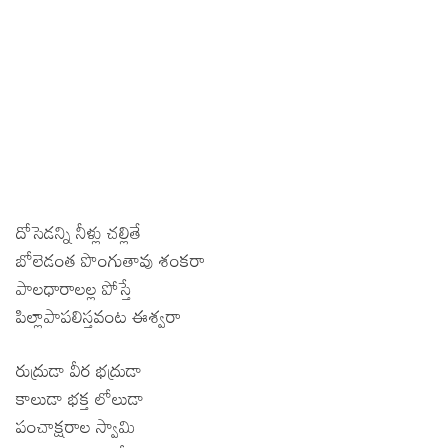
దోసెడన్ని నీళ్లు చల్లితే
బోలెడంత పొంగుతావు శంకరా
పాలధారాలల్ల పోస్తే
పిల్లాపాపలిస్తవంట ఈశ్వరా
రుద్రుడా వీర భద్రుడా
కాలుడా భక్త లోలుడా
పంచాక్షరాల స్వామి