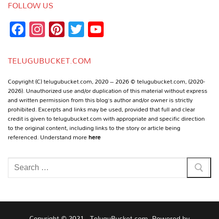
FOLLOW US
Facebook
Instagram
Pinterest
Twitter
YouTube
Channel
TELUGUBUCKET.COM
Copyright (C) telugubucket.com, 2020 – 2026 © telugubucket.com, (2020-
2026). Unauthorized use and/or duplication of this material without express
and written permission from this blog’s author and/or owner is strictly
prohibited. Excerpts and links may be used, provided that full and clear
credit is given to telugubucket.com with appropriate and specific direction
to the original content, including links to the story or article being
referenced. Understand more
here
Search
for:
Copyright © 2021 , TeluguBucket.com- Powered by