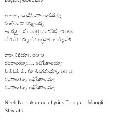
ఆ ఆ ఆ, ఒంటినిండా బూడిదున్న
కంటినిండా నిప్పులున్న
అందమైన మాలలల్లి కొండబిడ్డ గౌరి తల్లి
కోరికోరి నిన్ను చేరి అర్ధనారి అయ్యే వేళ
రారా శివయ్యా, ఆఆ ఆ
దండాలయ్యా…. అభిషేకాలయ్యా
ఓ ఓఓఓ ఓ, మా లింగమయ్యా, ఆఆ ఆ
దండాలయ్యా అభిషేకాలయ్యా
దండాలయ్యా అభిషేకాలయ్యా
Neeli Neelakantuda Lyrics Telugu – Mangli –
Shivratri