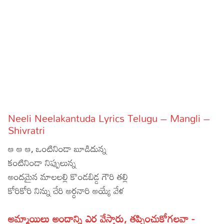
Sports
Gallery*
Poetry
Lyrics
Reviews
Movie Reviews
Food
Neeli Neelakantuda Lyrics Telugu – Mangli –
Articles
Shivratri
ఆ ఆ ఆ, ఒంటినిండా బూడిదున్న
Facts
కంటినిండా నిప్పులున్న
Devotional
అందమైన మాలలల్లి కొండబిడ్డ గౌరి తల్లి
కోరికోరి నిన్ను చేరి అర్ధనారి అయ్యే వేళ
Christianity
Hindi
Hinduism
Lyrics in Hindi – Devotional Songs
Tamil
అమ్మాయిలు అందాన్ని ఎర వేస్తారు, తప్పించుకోగలవా -