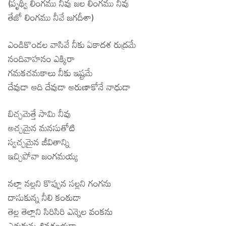
(పృథ్వీ లింగము నీవు జల లింగము నీవు
తేజో లింగము నీవే జగదీశా)
ఎండికొండల వాసివే నీకు ఏకాదశ రుద్రమే
నందివాహనం ఎక్కిరా
గమకచమకాలు నీకు ఇష్టమే
దేవుడా ఆది దేవుడా అరుణాకోనే నాధుడా
బిచ్చమెత్తే సామి నీవు
అచ్చమైన మనసుతోటి
స్వచ్చమైన జీవితాన్ని
ఇచ్చిపోవా జంగమయ్య
నల్లా నల్లని కొప్పున సల్లని గంగను
దాసుకున్న నీలి కంఠుడా
తెల్ల తెల్లాని సిరిసిరి ఎన్నెల వంకను
ఎత్తుకున్న శివశంభుడా