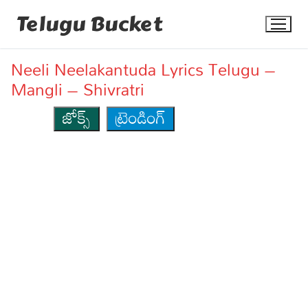
Skip
Telugu Bucket
to
content
Neeli Neelakantuda Lyrics Telugu –
Mangli – Shivratri
జోక్స్
ట్రెండింగ్
Quotes
Stories
Jokes
Health
More
Dialogues
Contact