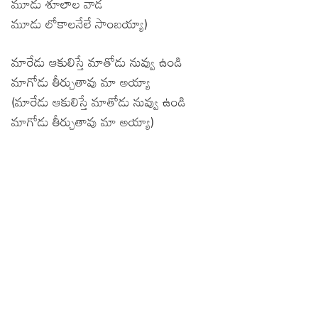
మూడు శూలాల వాడ
మూడు లోకాలనేలే సాంబయ్యా)
మారేడు ఆకులిస్తే మాతోడు నువ్వు ఉండి
మాగోడు తీర్చుతావు మా అయ్యా
(మారేడు ఆకులిస్తే మాతోడు నువ్వు ఉండి
మాగోడు తీర్చుతావు మా అయ్యా)