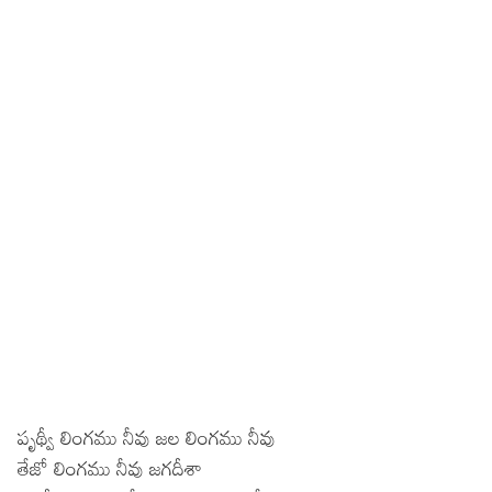
పృథ్వీ లింగము నీవు జల లింగము నీవు
తేజో లింగము నీవు జగదీశా