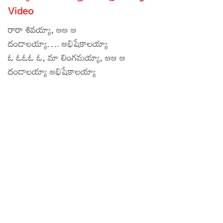
Video
Lyrics in Hindi – Movie Songs
Lyrics in Tamil – Devotional Songs
Kannada
రారా శివయ్యా, ఆఆ ఆ
Lyrics in Tamil – Movie Songs
Lyrics in Kannada – Movie Songs
దండాలయ్యా…. అభిషేకాలయ్యా
ఓ ఓఓఓ ఓ, మా లింగమయ్యా, ఆఆ ఆ
దండాలయ్యా అభిషేకాలయ్యా