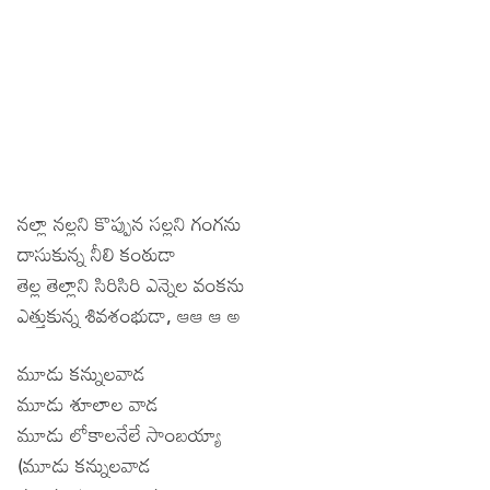
నల్లా నల్లని కొప్పున సల్లని గంగను
దాసుకున్న నీలి కంఠుడా
తెల్ల తెల్లాని సిరిసిరి ఎన్నెల వంకను
ఎత్తుకున్న శివశంభుడా, ఆఆ ఆ అ
మూడు కన్నులవాడ
మూడు శూలాల వాడ
మూడు లోకాలనేలే సాంబయ్యా
(మూడు కన్నులవాడ