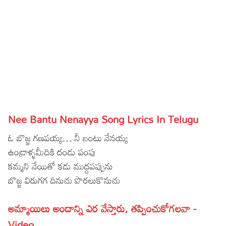
Sports
Gallery*
Poetry
Lyrics
Reviews
Movie Reviews
Food
Nee Bantu Nenayya Song Lyrics In Telugu
Articles
ఓ బొజ్జ గణపయ్య… నీ బంటు నేనయ్య
Facts
ఉండ్రాళ్ళమీదికి దండు పంపు
కమ్మని నేయితో కడు ముద్దపప్పును
Devotional
బొజ్జ విరుగగ దినుచు పొరలుకొనుచు
Christianity
Hindi
అమ్మాయిలు అందాన్ని ఎర వేస్తారు, తప్పించుకోగలవా -
Hinduism
Lyrics in Hindi – Devotional Songs
Tamil
Video