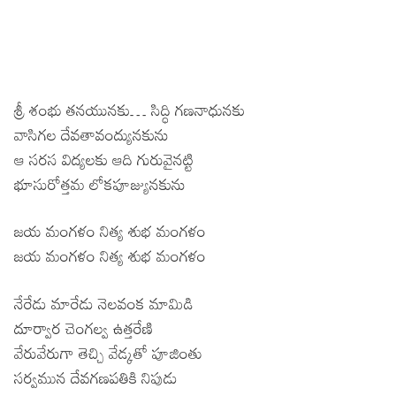
శ్రీ శంభు తనయునకు… సిద్ధి గణనాధునకు
వాసిగల దేవతావంద్యునకును
ఆ సరస విద్యలకు ఆది గురువైనట్టి
భూసురోత్తమ లోకపూజ్యునకును
జయ మంగళం నిత్య శుభ మంగళం
జయ మంగళం నిత్య శుభ మంగళం
నేరేడు మారేడు నెలవంక మామిడి
దూర్వార చెంగల్వ ఉత్తరేణి
వేరువేరుగా తెచ్చి వేడ్కతో పూజింతు
సర్వమున దేవగణపతికి నిపుడు