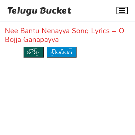
Skip
Telugu Bucket
to
content
Nee Bantu Nenayya Song Lyrics – O
Bojja Ganapayya
జోక్స్
ట్రెండింగ్
Quotes
Stories
Jokes
Health
More
Dialogues
Contact