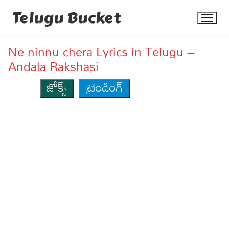
Skip
Telugu Bucket
to
content
Ne ninnu chera Lyrics in Telugu –
Andala Rakshasi
జోక్స్
ట్రెండింగ్
Quotes
Stories
Jokes
Health
More
Dialogues
Contact