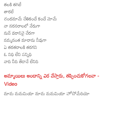
తలకి తగిలే
Lyrics in Hindi – Movie Songs
Lyrics in Tamil – Devotional Songs
Kannada
తారలే
Lyrics in Tamil – Movie Songs
చందమామే చేతికందే కందే మోమే
Lyrics in Kannada – Movie Songs
నా నరనరాలలో నేరుగా
నువ్ వరానివై చేరగా
నమ్మనంత మారాను నీవుగా
ఏ తరతరాలకి తరగని
ఓ నిధి లేని సన్నిధి
నాది నీది తేడానే లేనిది
అమ్మాయిలు అందాన్ని ఎర వేస్తారు, తప్పించుకోగలవా -
Video
మామ మమమియా మామ మమమియా హోసోమేరియో