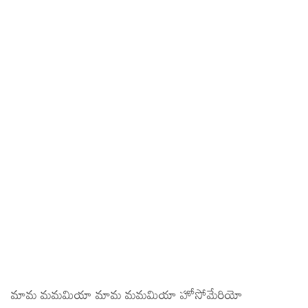
మామ మమమియా మామ మమమియా హోసోమేరియో