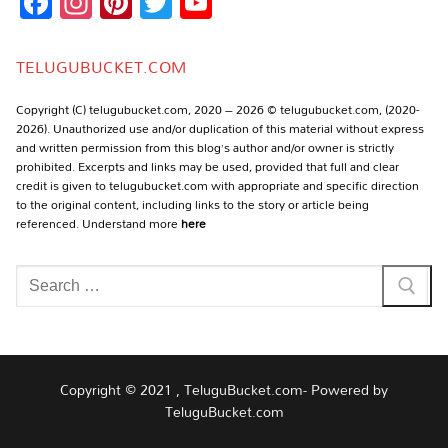
Facebook
Instagram
Pinterest
Twitter
YouTube
Channel
TELUGUBUCKET.COM
Copyright (C) telugubucket.com, 2020 – 2026 © telugubucket.com, (2020-
2026). Unauthorized use and/or duplication of this material without express
and written permission from this blog’s author and/or owner is strictly
prohibited. Excerpts and links may be used, provided that full and clear
credit is given to telugubucket.com with appropriate and specific direction
to the original content, including links to the story or article being
referenced. Understand more
here
Search
for:
Copyright © 2021 , TeluguBucket.com- Powered by
TeluguBucket.com