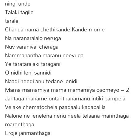
ningi unde
Talaki tagile
tarale
Chandamama chethikande Kande mome
Na naranaralalo neruga
Nuv varanivai cheraga
Nammanantha maranu neevuga
Ye tarataralaki taragani
O nidhi leni sannidi
Naadi needi anu tedane lenidi
Mama mamamiya mama mamamiya osomeyo – 2
Jantaga maname ontarithanamanu intiki pampela
Velake chematochela paadaalu kadapalila
Nalone ne lenelena nenu neela telaana marinthaga
marenthaga
Eroje janmanthaga