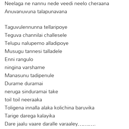
Neelaga ne nannu nede veedi neelo cheraana
Anuvanuvuna talapunavana
Taguvulennunna tellaripoye
Teguva channilai challesele
Telupu nalupemo alladipoye
Musugu tannesi talladele
Enni rangulo
ningina varshame
Manasunu tadipenule
Durame duramai
neruga sinduramai take
toil toil neeraaka
Toligena innalla alaka kolichina baruvika
Tarige darega kalayika
Dare jaalu vaare daralle varaaley……….