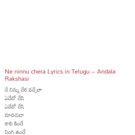
Sports
Gallery*
Poetry
Lyrics
Reviews
Movie Reviews
Food
Ne ninnu chera Lyrics in Telugu – Andala
Articles
Rakshasi
నే నిన్ను చేర వచ్చేలా
Facts
ఏదేదో చేసి
Devotional
ఏదేదో చేసి
మారిచుడా
Christianity
Hindi
కాలి కిందే
Hinduism
Lyrics in Hindi – Devotional Songs
Tamil
నింగి ఉందే