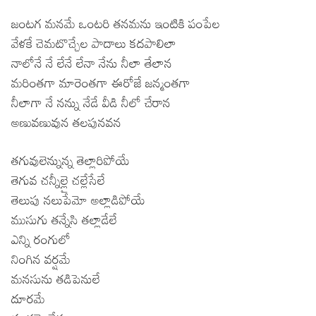
జంటగ మనమే ఒంటరి తనమను ఇంటికి పంపేల
వేళకే చెమటొచ్చేల పాదాలు కదపాలిలా
నాలోనే నే లేనే లేనా నేను నీలా తేలాన
మరింతగా మారెంతగా ఈరోజే జన్మంతగా
నీలాగా నే నన్ను నేడే వీడి నీలో చేరాన
అణువణువున తలపునవన
తగువులెన్నున్న తెల్లారిపోయే
తెగువ చన్నీల్లై చల్లేసేలే
తెలుపు నలుపేమో అల్లాడిపోయే
ముసుగు తన్నేసి తల్లాడేలే
ఎన్ని రంగులో
నింగిన వర్షమే
మనసును తడిపెనులే
దూరమే