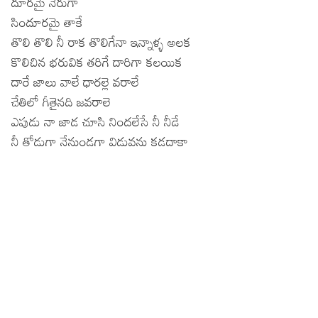
దూరమై నేరుగా
సిందూరమై తాకే
తొలి తొలి నీ రాక తొలిగేనా ఇన్నాళ్ళ అలక
కొలిచిన భరువిక తరిగే దారిగా కలయిక
దారే జాలు వాలే ధారల్లె వరాలే
చేతిలో గీతైనది జవరాలె
ఎపుడు నా జాడ చూసి నిందలేసే నీ నీడే
నీ తోడుగా నేనుండగా విడువను కడదాకా