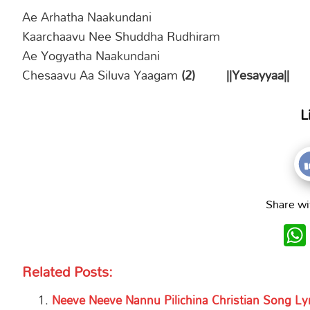
Ae Arhatha Naakundani
Kaarchaavu Nee Shuddha Rudhiram
Ae Yogyatha Naakundani
Chesaavu Aa Siluva Yaagam
(2) ||Yesayyaa||
L
Share wi
Related Posts:
Neeve Neeve Nannu Pilichina Christian Song Lyr