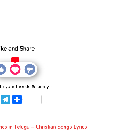
ike and Share
1
th your friends & family
WhatsApp
Telegram
Share
ics in Telugu – Christian Songs Lyrics