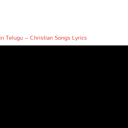
in Telugu – Christian Songs Lyrics
s