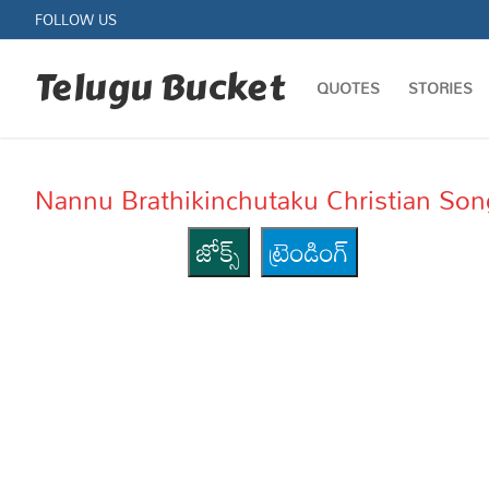
Skip
FOLLOW US
to
content
Telugu Bucket
QUOTES
STORIES
Nannu Brathikinchutaku Christian Song
జోక్స్
ట్రెండింగ్
Quotes
Stories
Jokes
Health