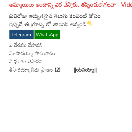
అమ్మాయిలు అందాన్ని ఎర వేస్తారు, తప్పించుకోగలవా - Vid
ప్రతిరోజు అద్బుతమైన తెలుగు కంటెంట్ కోసం
ఇప్పుడే ఈ గ్రూప్స్ లో జాయిన్ అవ్వండి
Telegram
WhatsApp
ఏ నేరము చేసావని
మోసావయ్యా పాప భారం
ఏ ఘోరం చేసావని
తీసారయ్యా నీదు ప్రాణం
(2) ||యేసయ్యా||