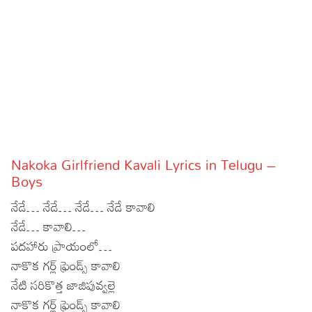
Sports
Gallery*
Poetry
Lyrics
Reviews
Movie Reviews
Food
Nakoka Girlfriend Kavali Lyrics in Telugu –
Articles
Boys
నేడే… నేడే… నేడే… నేడే కావాలి
Facts
నేడే… కావాలి…
Devotional
పదహారు ప్రాయంలో…
నాకొక గర్ల్ ఫ్రెండ్స్ కావాలి
Christianity
Hindi
నేటి సరికొత్త జాజిపువ్వల్లె
Hinduism
Lyrics in Hindi – Devotional Songs
Tamil
నాకొక గర్ల్ ఫ్రెండ్స్ కావాలి