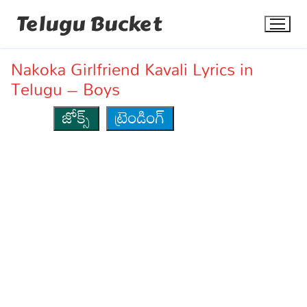
Skip
Telugu Bucket
to
content
Nakoka Girlfriend Kavali Lyrics in
Telugu – Boys
జోక్స్
ట్రెండింగ్
Quotes
Stories
Jokes
Health
More
Dialogues
Contact