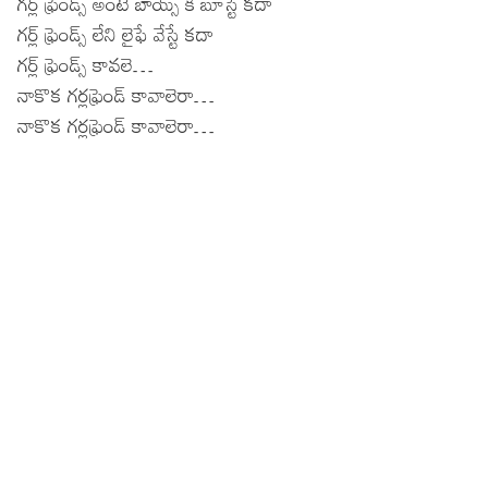
గర్ల్ ఫ్రెండ్స్ అంటే బాయ్స్ కి బూస్టే కదా
గర్ల్ ఫ్రెండ్స్ లేని లైఫే వేస్టే కదా
గర్ల్ ఫ్రెండ్స్ కావలె…
నాకొక గర్లఫ్రెండ్ కావాలెరా…
నాకొక గర్లఫ్రెండ్ కావాలెరా…