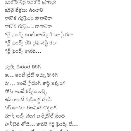
ఇంకొక నీడై ఇంకొక ప్రాణమై
ఇరవై వేళ్లయి ఉండాలి
నాకొక గర్లఫ్రెండ్ కావాలెరా
నాకొక గర్లఫ్రెండ్ కావాలెరా
గర్ల్ ఫ్రెండ్స్ అంటే బాయ్స్ కి బూస్టే కదా
గర్ల్ ఫ్రెండ్స్ లేని లైఫే వేస్టే కదా
గర్ల్ ఫ్రెండ్స్ కావలె…
బెకైక్కి ఊరంత తిరగ
ఆ… అంటే ట్రీట్ ఇచ్చు కొనగ
ఊ… అంటే గ్రీటింగ్ కార్డ్ ఇవ్వంగ
హాచ్ అంటే కర్చీఫ్ ఇచ్చి
ఉమ్ అంటే కుడిబుగ్గ చూపి
టక్ అంటూ తలమీద కొట్టంగ
చూస్తే బల్బ్ వెలగ బార్బీడోల్ వంటి
పానీటైల్ తోటి… కావలె గర్ల్ ఫ్రెండ్స్ లే…