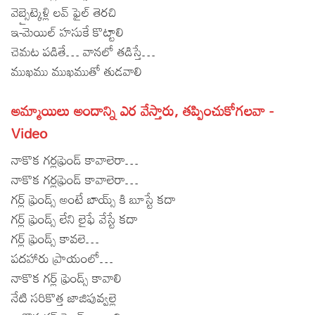
వెబ్సైట్కెళ్లి లవ్ ఫైల్ తెరచి
Lyrics in Hindi – Movie Songs
Lyrics in Tamil – Devotional Songs
Kannada
ఇ-మెయిల్ హసుకే కొట్టాలి
Lyrics in Tamil – Movie Songs
చెమట పడితే… వానలో తడిస్తే…
Lyrics in Kannada – Movie Songs
ముఖము ముఖముతో తుడవాలి
అమ్మాయిలు అందాన్ని ఎర వేస్తారు, తప్పించుకోగలవా -
Video
నాకొక గర్లఫ్రెండ్ కావాలెరా…
నాకొక గర్లఫ్రెండ్ కావాలెరా…
గర్ల్ ఫ్రెండ్స్ అంటే బాయ్స్ కి బూస్టే కదా
గర్ల్ ఫ్రెండ్స్ లేని లైఫే వేస్టే కదా
గర్ల్ ఫ్రెండ్స్ కావలె…
పదహారు ప్రాయంలో…
నాకొక గర్ల్ ఫ్రెండ్స్ కావాలి
నేటి సరికొత్త జాజిపువ్వల్లె