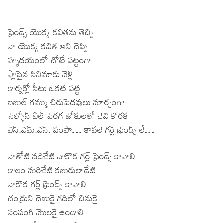
ఫ్రెండ్స్ యొక్క కవితను తెచ్చి
నా యొక్క కవిత అని చెప్పి
హృదయంలో చోటే పట్టంగా
ఫ్లాపైన సినిమాకు వెళ్లి
కార్నర్లో సీటు ఒకటి పట్టి
బబుల్ గమ్ము చిరుపెదవులు మార్చంగా
సెల్ఫోన్ బిల్ పెరగ జోకులతో చెవి కొరక
ఎస్.ఎమ్.ఎస్. పంపా… కావలె గర్ల్ ఫ్రెండ్స్ లే…
నాతోటి నడిచేటి నాకొక గర్ల్ ఫ్రెండ్స్ కావాలి
కాలం మరిచేటి కబురులాడేటి
నాకొక గర్ల్ ఫ్రెండ్స్ కావాలి
చంద్రుని చెణుకై గదిలో చినుకై
సంపంగి మొలకై ఉండాలి