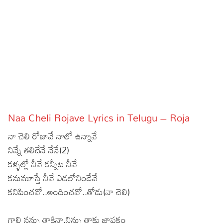
Sports
Gallery*
Poetry
Lyrics
Reviews
Movie Reviews
Food
Naa Cheli Rojave Lyrics in Telugu – Roja
Articles
నా చెలి రోజావే నాలో ఉన్నావే
Facts
నిన్నే తలిచేనే నేనే(2)
కళ్ళల్లో నీవే కన్నీట నీవే
Devotional
కనుమూస్తే నీవే ఎడలోనిండేవే
కనిపించవో..అందించవో..తోడు(నా చెలి)
Christianity
Hindi
Hinduism
Lyrics in Hindi – Devotional Songs
Tamil
గాలి నన్ను తాకినా,నిన్ను తాకు జ్ఞాపకం