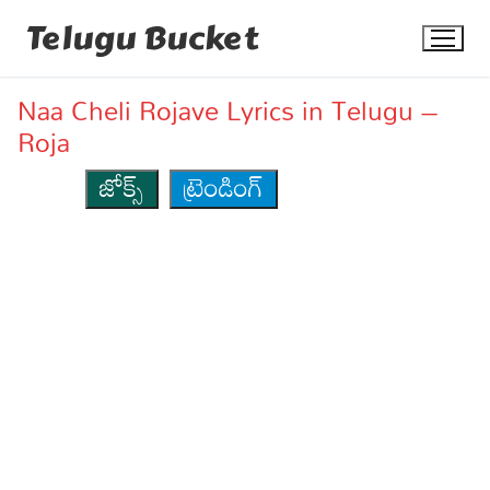
Skip
Telugu Bucket
to
content
Naa Cheli Rojave Lyrics in Telugu –
Roja
జోక్స్
ట్రెండింగ్
Quotes
Stories
Jokes
Health
More
Dialogues
Contact