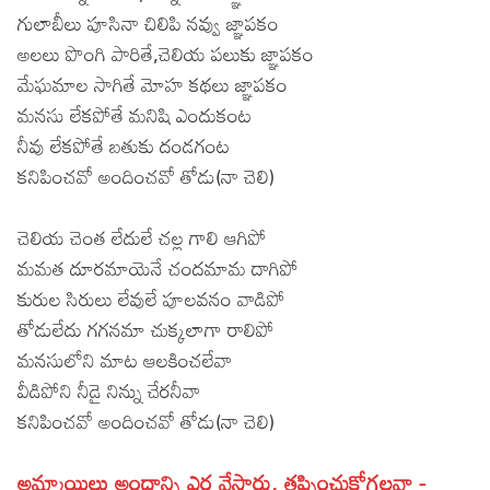
గులాబీలు పూసినా చిలిపి నవ్వు జ్ఞాపకం
Lyrics in Hindi – Movie Songs
Lyrics in Tamil – Devotional Songs
Kannada
అలలు పొంగి పారితే,చెలియ పలుకు జ్ఞాపకం
Lyrics in Tamil – Movie Songs
Lyrics in Kannada – Movie Songs
మేఘమాల సాగితే మోహ కథలు జ్ఞాపకం
మనసు లేకపోతే మనిషి ఎందుకంట
నీవు లేకపోతే బతుకు దండగంట
కనిపించవో అందించవో తోడు(నా చెలి)
చెలియ చెంత లేదులే చల్ల గాలి ఆగిపో
మమత దూరమాయెనే చందమామ దాగిపో
కురుల సిరులు లేవులే పూలవనం వాడిపో
తోడులేదు గగనమా చుక్కలాగా రాలిపో
మనసులోని మాట ఆలకించలేవా
వీడిపోని నీడై నిన్ను చేరనీవా
కనిపించవో అందించవో తోడు(నా చెలి)
అమ్మాయిలు అందాన్ని ఎర వేస్తారు, తప్పించుకోగలవా -