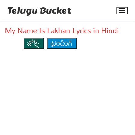
Skip
Telugu Bucket
to
content
My Name Is Lakhan Lyrics in Hindi
జోక్స్
ట్రెండింగ్
Quotes
Stories
Jokes
Health
More
Dialogues
Contact