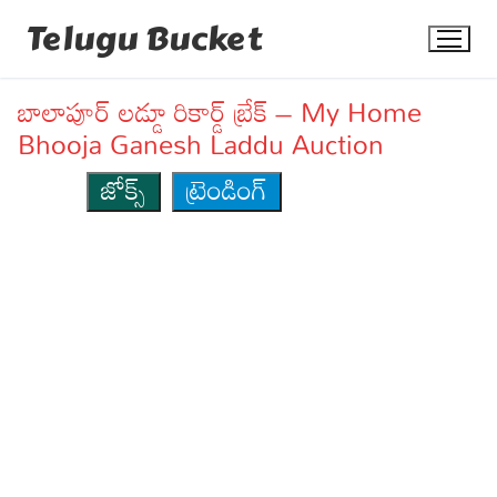
Skip
Telugu Bucket
to
content
బాలాపూర్ లడ్డూ రికార్డ్ బ్రేక్ – My Home
Bhooja Ganesh Laddu Auction
జోక్స్
ట్రెండింగ్
Quotes
Stories
Jokes
Health
More
Dialogues
Contact