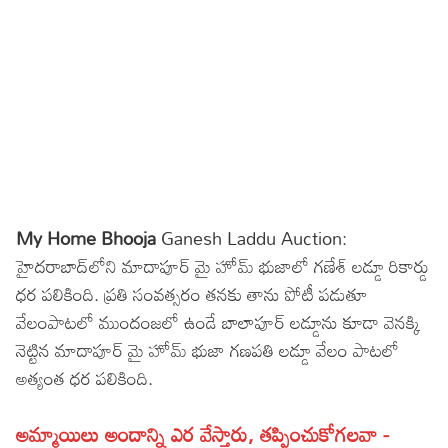
Sports
Gallery*
Poetry
Lyrics
Reviews
Movie Reviews
Food
My Home Bhooja
Ganesh Laddu Auction:
Articles
హైదరాబాద్‌లోని మాదాపూర్ మై హోమ్ భుజాలో గణేశ్ లడ్డూ రికార్డు
ధర పలికింది. ప్రతి సంవత్సరం తనకు తాను పోటీ పడుతూ
Facts
వేలంపాటలో ముందంజలో ఉండే బాలాపూర్ లడ్డూను కూడా వెనక్కి
Devotional
నెట్టిన మాదాపూర్ మై హోమ్ భుజా గణపతి లడ్డూ వేలం పాటలో
అత్యంత ధర పలికింది.
Christianity
Hindi
Hinduism
అమ్మాయిలు అందాన్ని ఎర వేస్తారు, తప్పించుకోగలవా -
Lyrics in Hindi – Devotional Songs
Tamil