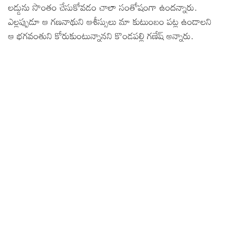
లడ్డును సొంతం చేసుకోవడం చాలా సంతోషంగా ఉందన్నారు.
ఎల్లప్పుడూ ఆ గణనాథుని ఆశీస్సులు మా కుటుంబం పట్ల ఉండాలని
ఆ భగవంతుని కోరుకుంటున్నానని కొండపల్లి గణేష్ అన్నారు.