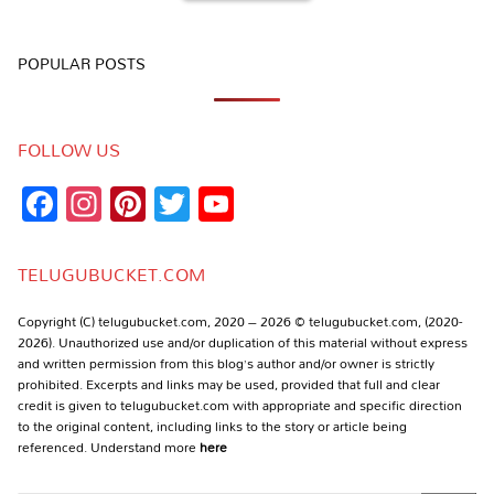
POPULAR POSTS
FOLLOW US
Facebook
Instagram
Pinterest
Twitter
YouTube
Channel
TELUGUBUCKET.COM
Copyright (C) telugubucket.com, 2020 – 2026 © telugubucket.com, (2020-
2026). Unauthorized use and/or duplication of this material without express
and written permission from this blog’s author and/or owner is strictly
prohibited. Excerpts and links may be used, provided that full and clear
credit is given to telugubucket.com with appropriate and specific direction
to the original content, including links to the story or article being
referenced. Understand more
here