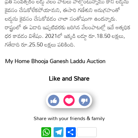
ప్రతి సంవత్సరం లడ్డు వేలం పాటలు పాల్గొంటున్నాము కానీ లడ్డును
కైవసం చేసుకోలేకపోయామని, ఈసారి గణేశుని అనుగ్రహంతో
లడ్డును కైవసం చేసుకోవడం చాలా సంతోషంగా ఉందన్నారు.
రాష్ట్రంలో ఈ ఏడాది ఇప్పటివరకు జరిగిన వేలంపాటల్లో ఇదే అత్యధిక
ధర కావడం విశేషం. 2021లో ఇక్కడి లడ్డూ రూ.18.50 లక్షలు,
గతేడాది రూ.25.50 లక్షలు పలికింది.
My Home Bhooja Ganesh Laddu Auction
Like and Share
Share with your friends & family
WhatsApp
Telegram
Share