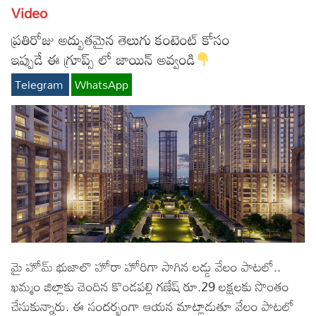
Video
Lyrics in Hindi – Movie Songs
Lyrics in Tamil – Devotional Songs
Kannada
ప్రతిరోజు అద్బుతమైన తెలుగు కంటెంట్ కోసం
Lyrics in Tamil – Movie Songs
Lyrics in Kannada – Movie Songs
ఇప్పుడే ఈ గ్రూప్స్ లో జాయిన్ అవ్వండి
Telegram
WhatsApp
మై హోమ్ భుజాలొ హోరా హోరిగా సాగిన లడ్డు వేలం పాటలో..
ఖమ్మం జిల్లాకు చెందిన కొండపల్లి గణేష్ రూ.29 లక్షలకు సొంతం
చేసుకున్నారు. ఈ సందర్భంగా ఆయన మాట్లాడుతూ వేలం పాటలో