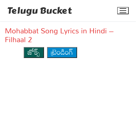
Skip
Telugu Bucket
to
content
Mohabbat Song Lyrics in Hindi –
Filhaal 2
జోక్స్
ట్రెండింగ్
Quotes
Stories
Jokes
Health
More
Dialogues
Contact