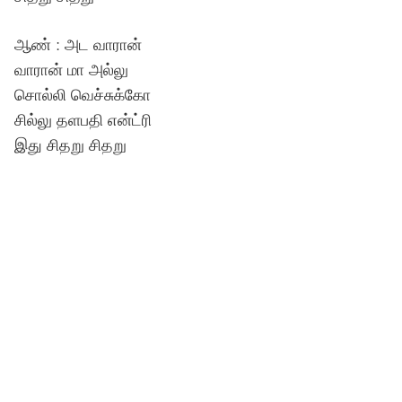
ஆண் : அட வாரான்
வாரான் மா அல்லு
சொல்லி வெச்சுக்கோ
சில்லு தளபதி என்ட்ரி
இது சிதறு சிதறு