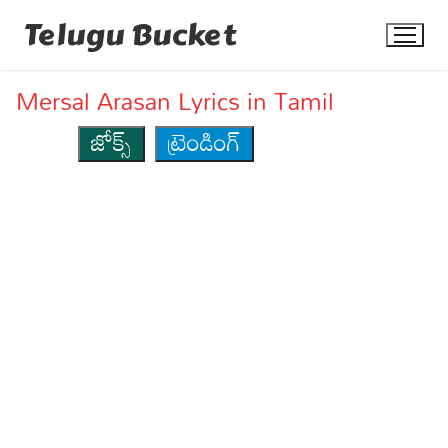
Skip
Telugu Bucket
to
content
Mersal Arasan Lyrics in Tamil
జోక్స్
ట్రెండింగ్
Quotes
Stories
Jokes
Health
More
Dialogues
Contact