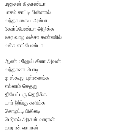
மனுசன் நீ தாண்டா
பாசம் காட்டி பின்னால்
வந்தா கைய அன்பா
கோர்ப்பேண்டா அடுத்த
உசுர வாழ வச்சா கண்ணில்
வச்சு காப்பேண்டா
ஆண் : ஹேய் சீனா அவன்
வந்தானா பொடி
ஐ ஸ்கூலு புள்ளைங்க
எல்லாம் செதறு
தியேட்டரு தெறிக்க
யார் இங்கு களிக்க
சொழட்டி பிகிலடி
மெர்சல் அரசன் வாரான்
வாரான் வாரான்