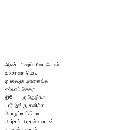
ஆண் : ஹேய் சீனா அவன்
வந்தானா பொடி
ஐ ஸ்கூலு புள்ளைங்க
எல்லாம் செதறு
தியேட்டரு தெறிக்க
யார் இங்கு களிக்க
சொழட்டி பிகிலடி
மெர்சல் அரசன் வாரான்
வாரான் வாரான்