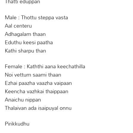
Thatti eduppan
Male : Thottu steppa vasta
Aal centeru
Adhagalam thaan
Eduthu keesi paatha
Kathi sharpu than
Female : Kaththi aana keechathilla
Noi vettum saami thaan
Ezhai paazha vaazha vaipaan
Keencha vazhkai thaippaan
Anaichu nippan
Thalaivan ada isaipuyal onnu
Pirikkudhu