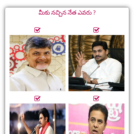
మీకు నచ్చిన నేత ఎవరు ?