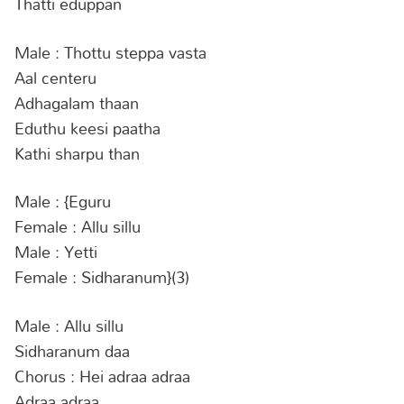
Thatti eduppan
Male : Thottu steppa vasta
Aal centeru
Adhagalam thaan
Eduthu keesi paatha
Kathi sharpu than
Male : {Eguru
Female : Allu sillu
Male : Yetti
Female : Sidharanum}(3)
Male : Allu sillu
Sidharanum daa
Chorus : Hei adraa adraa
Adraa adraa