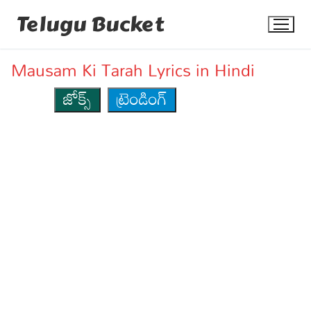
Skip
Telugu Bucket
to
content
Mausam Ki Tarah Lyrics in Hindi
జోక్స్
ట్రెండింగ్
Quotes
Stories
Jokes
Health
More
Dialogues
Contact