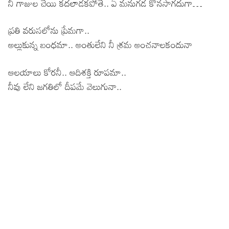
నీ గాజుల చేయి కదలాడకపోతే.. ఏ మనుగడ కొనసాగదుగా…
ప్రతి వరుసలోను ప్రేమగా..
అల్లుకున్న బంధమా.. అంతులేని నీ శ్రమ అంచనాలకందునా
ఆలయాలు కోరనీ.. ఆదిశక్తి రూపమా..
నీవు లేని జగతిలో దీపమే వెలుగునా..