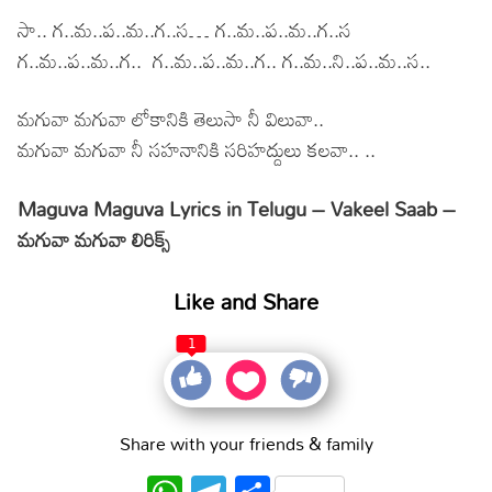
సా.. గ..మ..ప..మ..గ..స… గ..మ..ప..మ..గ..స
గ..మ..ప..మ..గ.. గ..మ..ప..మ..గ.. గ..మ..ని..ప..మ..స..
మగువా మగువా లోకానికి తెలుసా నీ విలువా..
మగువా మగువా నీ సహనానికి సరిహద్దులు కలవా.. ..
Maguva Maguva Lyrics in Telugu – Vakeel Saab –
మగువా మగువా లిరిక్స్
Like and Share
1
Share with your friends & family