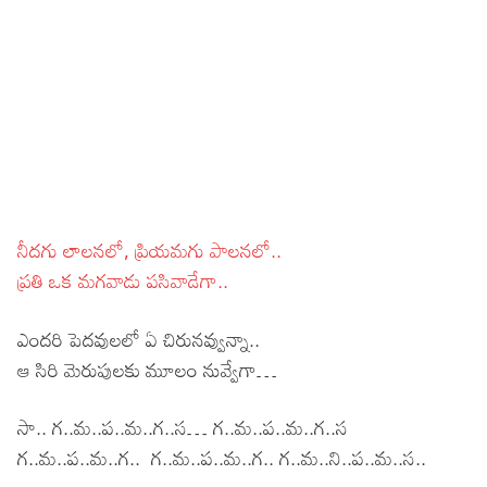
నీదగు లాలనలో, ప్రియమగు పాలనలో..
ప్రతి ఒక మగవాడు పసివాడేగా..
ఎందరి పెదవులలో ఏ చిరునవ్వున్నా..
ఆ సిరి మెరుపులకు మూలం నువ్వేగా…
సా.. గ..మ..ప..మ..గ..స… గ..మ..ప..మ..గ..స
గ..మ..ప..మ..గ.. గ..మ..ప..మ..గ.. గ..మ..ని..ప..మ..స..