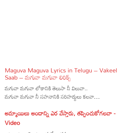
Sports
Gallery*
Poetry
Lyrics
Reviews
Movie Reviews
Food
Maguva Maguva Lyrics in Telugu – Vakeel
Articles
Saab – మగువా మగువా లిరిక్స్
మగువా మగువా లోకానికి తెలుసా నీ విలువా..
Facts
మగువా మగువా నీ సహనానికి సరిహద్దులు కలవా…
Devotional
అమ్మాయిలు అందాన్ని ఎర వేస్తారు, తప్పించుకోగలవా -
Christianity
Hindi
Video
Hinduism
Lyrics in Hindi – Devotional Songs
Tamil