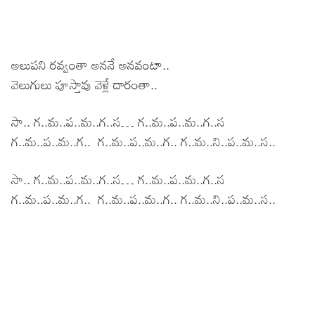
అలుపని రవ్వంతా అననే అనవంటా..
వెలుగులు పూస్తావు వెళ్లే దారంతా..
సా.. గ..మ..ప..మ..గ..స… గ..మ..ప..మ..గ..స
గ..మ..ప..మ..గ.. గ..మ..ప..మ..గ.. గ..మ..ని..ప..మ..స..
సా.. గ..మ..ప..మ..గ..స… గ..మ..ప..మ..గ..స
గ..మ..ప..మ..గ.. గ..మ..ప..మ..గ.. గ..మ..ని..ప..మ..స..