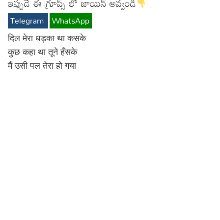
ఇప్పుడే ఈ గ్రూప్స్ లో జాయిన్ అవ్వండి
Lyrics in Hindi – Movie Songs
Lyrics in Tamil – Devotional Songs
Kannada
Telegram
WhatsApp
Lyrics in Tamil – Movie Songs
Lyrics in Kannada – Movie Songs
दिल मेरा धड़का था कसके
कुछ कहा था तूने हँसके
मैं उसी पल तेरा हो गया