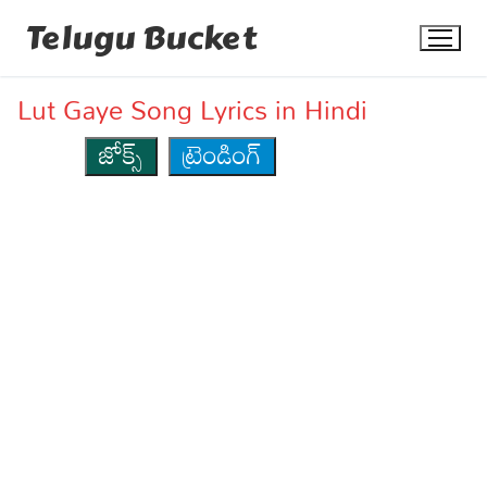
Skip
Telugu Bucket
to
content
Lut Gaye Song Lyrics in Hindi
జోక్స్
ట్రెండింగ్
Quotes
Stories
Jokes
Health
More
Dialogues
Contact