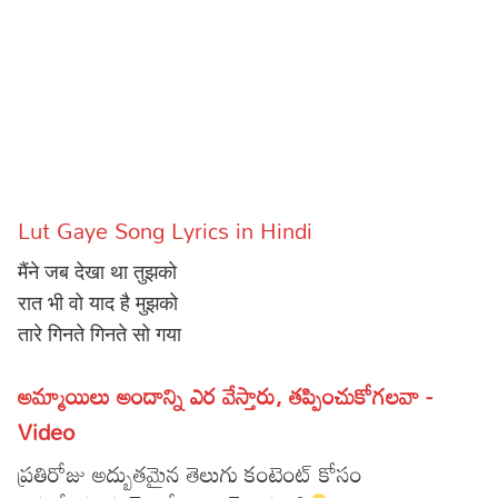
Sports
Gallery*
Poetry
Lyrics
Reviews
Lut Gaye Song Lyrics in Hindi
Movie Reviews
Food
मैंने जब देखा था तुझको
Articles
रात भी वो याद है मुझको
तारे गिनते गिनते सो गया
Facts
Devotional
అమ్మాయిలు అందాన్ని ఎర వేస్తారు, తప్పించుకోగలవా -
Video
Christianity
Hindi
ప్రతిరోజు అద్బుతమైన తెలుగు కంటెంట్ కోసం
Hinduism
Lyrics in Hindi – Devotional Songs
Tamil