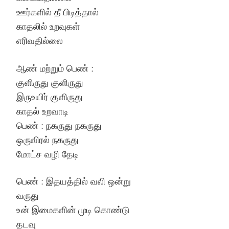
ஊர்களில் தீ பிடித்தால்
காதலில் உறவுகள்
எரிவதில்லை
ஆண் மற்றும் பெண் :
குளிருது குளிருது
இருஉயிர் குளிருது
காதல் உறவாடி
பெண் : நகருது நகருது
ஒருவிரல் நகருது
மோட்ச வழி தேடி
பெண் : இதயத்தில் வலி ஒன்று
வருது
உன் இமைகளின் முடி கொண்டு
தடவு