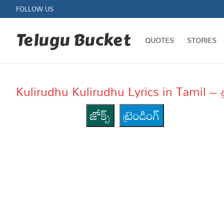
Skip
FOLLOW US
to
content
Telugu Bucket
QUOTES
STORIES
Kulirudhu Kulirudhu Lyrics in Tamil – 
జోక్స్
ట్రెండింగ్
Quotes
Stories
Jokes
Health