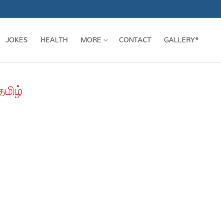
JOKES
HEALTH
MORE
CONTACT
GALLERY*
தமிழ்