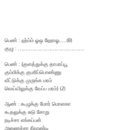
பெண் : ஹ்ம்ம் ஓஒ ஹோஓ….(8)
குழு : ………………………………
பெண் : {குளத்துக்கு தாமரப்பூ
கும்மிக்கு குமரிப்பொண்ணு
வீட்டுக்கு முருங்க மரம்
வெய்யிலுக்கு வேப்ப மரம்} (2)
ஆண் : கூழுக்கு மோர் மொளகா
கூதலுக்கு சுடு சோறு
நடிச்சா எங்கப்பன்
அணைச்சா நீதாண்டி