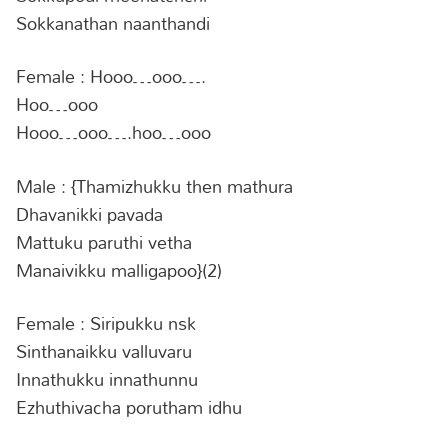
Sokkanathan naanthandi
Female : Hooo…ooo….
Hoo…ooo
Hooo…ooo….hoo…ooo
Male : {Thamizhukku then mathura
Dhavanikki pavada
Mattuku paruthi vetha
Manaivikku malligapoo}(2)
Female : Siripukku nsk
Sinthanaikku valluvaru
Innathukku innathunnu
Ezhuthivacha porutham idhu