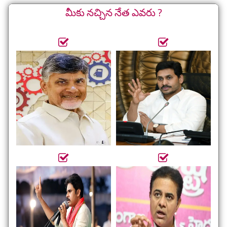
మీకు నచ్చిన నేత ఎవరు ?