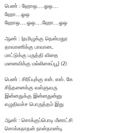
பெண் : ஹோஒ….ஓஒ…
ஹோ…ஓஒ
ஹோஒ….ஓஒ….ஹோ…ஓஒ
ஆண் : {தமிழுக்கு தென்மதுர
தாவாணிக்கு பாவாடை
மாட்டுக்கு பருத்தி விதை
மனைவிக்கு மல்லிகைப்பூ} (2)
பெண் : சிரிப்புக்கு என். எஸ். கே
சிந்தனைக்கு வள்ளுவரு
இன்னதுக்கு இன்னதுன்னு
எழுதிவச்ச பொருத்தம் இது
ஆண் : சொக்குப்பொடி மீனாட்சி
சொக்கநாதன் நான்தாண்டி