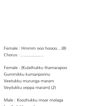
Female : Hmmm ooo hoooo…(8)
Chorus : ……………
Female : {Kulathukku thamarapoo
Gummikku kumariponnu
Veetukku murunga maram
Veyilukku veppa maram} (2)
Male : Koozhukku moar molaga