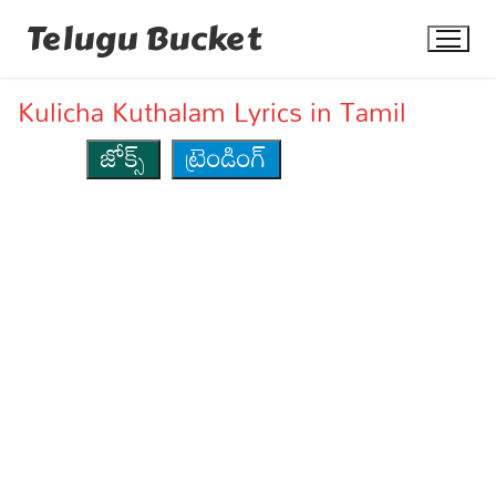
Skip
Telugu Bucket
to
content
Kulicha Kuthalam Lyrics in Tamil
జోక్స్
ట్రెండింగ్
Quotes
Stories
Jokes
Health
More
Dialogues
Contact