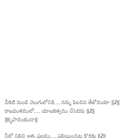
చీకటి నుండి వెలుగులోనికి… నన్ను పిలచిన తేజోమయా ||2||
రాజవంశములో… యాజకత్వము చేసెదను ||2||
||కృపామయుడా||
నీలో నిలిచి ఆత్మ ఫలము… ఫలియించుట కొరకు ||2||