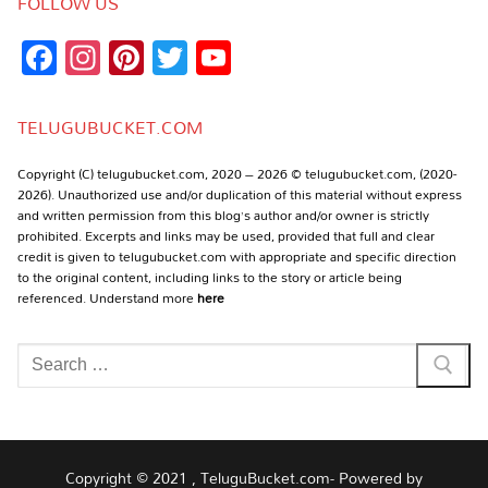
FOLLOW US
Facebook
Instagram
Pinterest
Twitter
YouTube
Channel
TELUGUBUCKET.COM
Copyright (C) telugubucket.com, 2020 – 2026 © telugubucket.com, (2020-
2026). Unauthorized use and/or duplication of this material without express
and written permission from this blog’s author and/or owner is strictly
prohibited. Excerpts and links may be used, provided that full and clear
credit is given to telugubucket.com with appropriate and specific direction
to the original content, including links to the story or article being
referenced. Understand more
here
Search
for:
Copyright © 2021 , TeluguBucket.com- Powered by