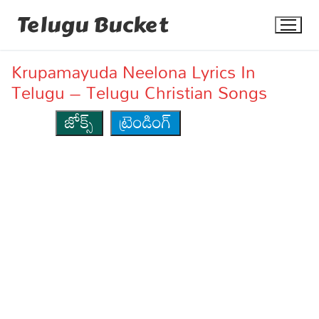
Skip
Telugu Bucket
to
content
Krupamayuda Neelona Lyrics In
Telugu – Telugu Christian Songs
జోక్స్
ట్రెండింగ్
Quotes
Stories
Jokes
Health
More
Dialogues
Contact