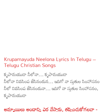
Sports
Gallery*
Poetry
Lyrics
Reviews
Movie Reviews
Food
Krupamayuda Neelona Lyrics In Telugu –
Articles
Telugu Christian Songs
కృపామయుడా నీలోనా… కృపామయుడా
Facts
నీలోనా నివసింప జేసినందున… ఇదిగో నా స్తుతుల సింహాసనం
Devotional
నీలో నివసింప జేసినందునా… ఇదిగో నా స్తుతుల సింహాసనం,
కృపామయుడా
Christianity
Hindi
Hinduism
Lyrics in Hindi – Devotional Songs
Tamil
అమ్మాయిలు అందాన్ని ఎర వేస్తారు, తప్పించుకోగలవా -