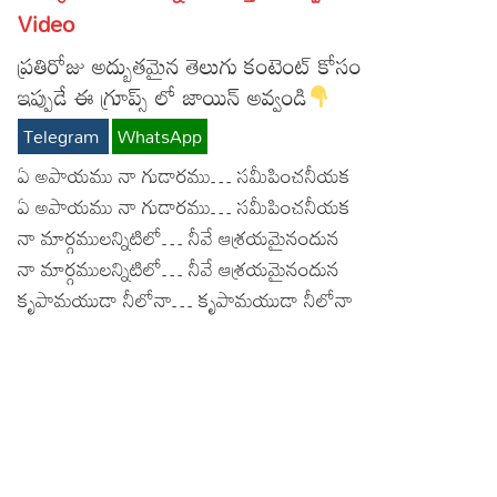
Video
Lyrics in Hindi – Movie Songs
Lyrics in Tamil – Devotional Songs
Kannada
ప్రతిరోజు అద్బుతమైన తెలుగు కంటెంట్ కోసం
Lyrics in Tamil – Movie Songs
Lyrics in Kannada – Movie Songs
ఇప్పుడే ఈ గ్రూప్స్ లో జాయిన్ అవ్వండి
Telegram
WhatsApp
ఏ అపాయము నా గుడారము… సమీపించనీయక
ఏ అపాయము నా గుడారము… సమీపించనీయక
నా మార్గములన్నిటిలో… నీవే ఆశ్రయమైనందున
నా మార్గములన్నిటిలో… నీవే ఆశ్రయమైనందున
కృపామయుడా నీలోనా… కృపామయుడా నీలోనా