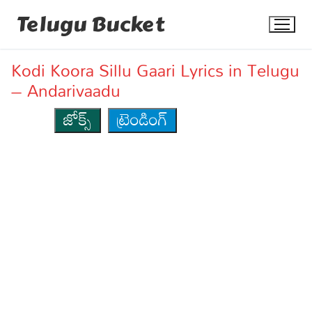
Skip
Telugu Bucket
to
content
Kodi Koora Sillu Gaari Lyrics in Telugu
– Andarivaadu
జోక్స్
ట్రెండింగ్
Quotes
Stories
Jokes
Health
More
Dialogues
Contact