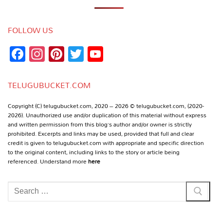
FOLLOW US
Facebook
Instagram
Pinterest
Twitter
YouTube
Channel
TELUGUBUCKET.COM
Copyright (C) telugubucket.com, 2020 – 2026 © telugubucket.com, (2020-
2026). Unauthorized use and/or duplication of this material without express
and written permission from this blog’s author and/or owner is strictly
prohibited. Excerpts and links may be used, provided that full and clear
credit is given to telugubucket.com with appropriate and specific direction
to the original content, including links to the story or article being
referenced. Understand more
here
Search
for: