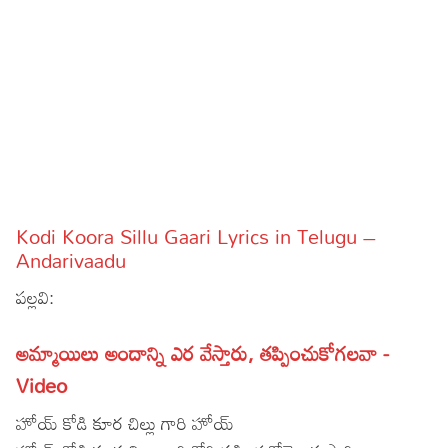
Sports
Gallery*
Poetry
Lyrics
Reviews
Movie Reviews
Food
Kodi Koora Sillu Gaari Lyrics in Telugu –
Articles
Andarivaadu
పల్లవి:
Facts
Devotional
అమ్మాయిలు అందాన్ని ఎర వేస్తారు, తప్పించుకోగలవా -
Video
Christianity
Hindi
హోయ్ కోడి కూర చిల్లు గారి హోయ్
Hinduism
Lyrics in Hindi – Devotional Songs
Tamil