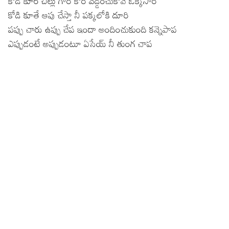
కోడి కూర చిల్లు గారి కోరి వడ్డించుకోవె ఒక్కసారి
కోడి కూతే ఆపు చేస్తా నీ పక్కలోకి దూరి
పప్పు చారు ఉప్పు చేప ఇందా అందించుకుంది కన్నెపాప
ఎప్పుడంటే అప్పుడంటూ ఏసేయ్ నీ తుంగ చాప