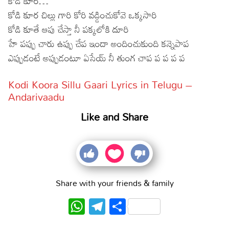
కోడి కూర…
కోడి కూర చిల్లు గారి కోరి వడ్డించుకోవె ఒక్కసారి
కోడి కూతే ఆపు చేస్తా నీ పక్కలోకి దూరి
హే పప్పు చారు ఉప్పు చేప ఇందా అందించుకుంది కన్నెపాప
ఎప్పుడంటే అప్పుడంటూ ఏసేయ్ నీ తుంగ చాప ప ప ప ప
Kodi Koora Sillu Gaari Lyrics in Telugu –
Andarivaadu
Like and Share
Share with your friends & family
WhatsApp
Telegram
Share