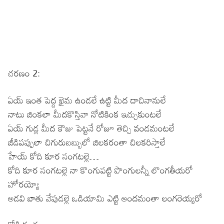
చరణం 2:
ఏయ్ ఇంత పెద్ద ఖైమ ఉండలే ఉట్టి మీద దాచినానులే
నాటు జింకలా మీదకొస్తివా నోటికింక ఇచ్చుకుంటలే
ఏయ్ గుడ్ల మీద కౌజు పెట్టనే రోజూ తెచ్చి వండమంటలే
జీడిపప్పులా చిగురుబబ్బులో జిలకరంతా చిలకరిస్తాలే
హేయ్ కోది కూర సంగటల్లె…
కోది కూర సంగటల్లె నా కొంగుపట్టి పొంగులన్నీ లొంగతీయరో
హోరయ్యో
అడవి బాతు వేపుడల్లె ఒడియామి ఎట్టి అందమంతా లంగరెయ్యరో