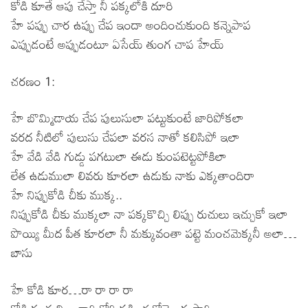
కోడి కూతే ఆపు చేస్తా నీ పక్కలోకి దూరి
హే పప్పు చార ఉప్పు చేప ఇందా అందించుకుంది కన్నెపాప
ఎప్పుడంటే అప్పుడంటూ ఏసేయ్ తుంగ చాప హేయ్
చరణం 1:
హే బొమ్మిడాయ చేప పులుసులా పట్టుకుంటే జారిపోకలా
వరద నీటిలో పులుసు చేపలా వరస నాతో కలిసిపో ఇలా
హే వేడి వేడి గుడ్డు పగటులా ఈడు కుంపటెట్టపోకిలా
లేత ఉడుములా లివరు కూరలా ఉడుకు నాకు ఎక్కతాందిరా
హే నిప్పుకోడి చీకు ముక్క..
నిప్పుకోడి చీకు ముక్కలా నా పక్కకొచ్చి లిప్పు రుచులు ఇచ్చుకో ఇలా
పొయ్యి మీద పీత కూరలా నీ మక్కువంతా పట్టె మంచమెక్కనీ అలా…
బాసు
హే కోడి కూర…రా రా రా రా