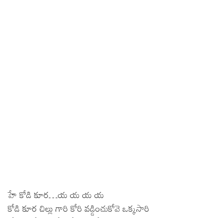
హే కోడి కూర…య య య య
కోడి కూర చిల్లు గారి కోరి వడ్డించుకోవె ఒక్కసారి