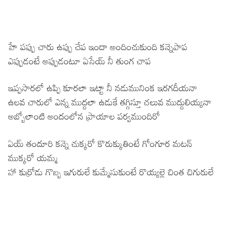
హే పప్పు చారు ఉప్పు చేప ఇందా అందించుకుంది కన్నెపాప
ఎప్పుడంటే అప్పుడంటూ ఏసేయ్ నీ తుంగ చాప
ఇప్పసారలో ఉప్పి కూరలా ఇట్టా నీ నడుమునింక ఇరగదీయనా
ఉలవ చారులో ఎన్న ముద్దలా ఉడుకే తగ్గిస్తూ చలువ ముద్దులియ్యనా
అబ్బోలాంటి అందంలోన ప్రాయాల పర్వముందిరో
ఏయ్ తందూరి కన్నె చుక్కరో కొరుక్కుతింటే గోంగూర మటన్
ముక్కరో యమ్మ
హా కుర్రోడు గొబ్బ ఇగురులే కుమ్మేసుకుంటే రొయ్యల్లె చింత చిగురులే