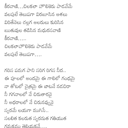
కీరవాణి…చిలకలా హొలికెరు పాడవేమే
Lyrics in Hindi – Movie Songs
Lyrics in Tamil – Devotional Songs
Kannada
వలపులే తెలుపగా విరబూసిన ఆశలు
Lyrics in Tamil – Movie Songs
Lyrics in Kannada – Movie Songs
విరితేనెలు చల్లగ అలరులు కురిసిన
ఋతువుల తడిసిన మధురసవాణి
కీరవాణి…..
చిలకలాహొలికెరు పాడవేమే
వలపులే తెలుపగా….
గరిస పమగ పాని సరిగ రిగస నీద..
ఈ పూలలో అందమై ఈ గాలిలో గంధమై
నా తోటలో చైత్రమై ఈ బాటనే నడచిరా
నీ గగనాలలో నే చిరుతారనై
నీ అధరాలలో నే చిరునవ్వునై
స్వరమే లయగా ముగిసే..
సలలిత కలరుత స్వరనుత గతియుత
గమకము తెలియకనే….