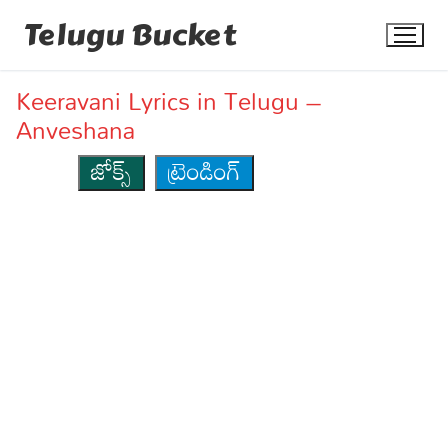
Skip
Telugu Bucket
to
content
Keeravani Lyrics in Telugu –
Anveshana
జోక్స్
ట్రెండింగ్
Quotes
Stories
Jokes
Health
More
Dialogues
Contact