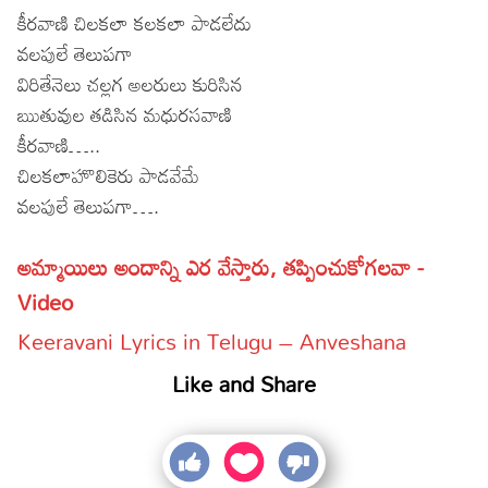
కీరవాణి చిలకలా కలకలా పాడలేదు
వలపులే తెలుపగా
విరితేనెలు చల్లగ అలరులు కురిసిన
ఋతువుల తడిసిన మధురసవాణి
కీరవాణి…..
చిలకలాహొలికెరు పాడవేమే
వలపులే తెలుపగా….
అమ్మాయిలు అందాన్ని ఎర వేస్తారు, తప్పించుకోగలవా -
Video
Keeravani Lyrics in Telugu – Anveshana
Like and Share