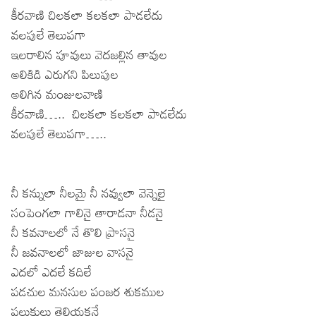
కీరవాణి చిలకలా కలకలా పాడలేదు
వలపులే తెలుపగా
ఇలరాలిన పూవులు వెదజల్లిన తావుల
అలికిడి ఎరుగని పిలుపుల
అలిగిన మంజులవాణి
కీరవాణి….. చిలకలా కలకలా పాడలేదు
వలపులే తెలుపగా…..
నీ కన్నులా నీలమై నీ నవ్వులా వెన్నెలై
సంపెంగలా గాలినై తారాడనా నీడనై
నీ కవనాలలో నే తొలి ప్రాసనై
నీ జవనాలలో జాజుల వాసనై
ఎదలో ఎదలే కదిలే
పడచుల మనసుల పంజర శుకముల
పలుకులు తెలియకనే