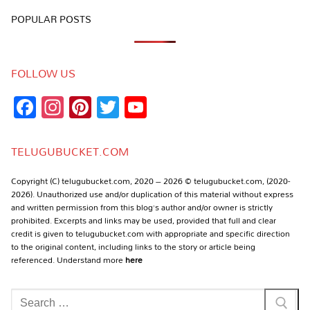
POPULAR POSTS
FOLLOW US
Facebook
Instagram
Pinterest
Twitter
YouTube
Channel
TELUGUBUCKET.COM
Copyright (C) telugubucket.com, 2020 – 2026 © telugubucket.com, (2020-
2026). Unauthorized use and/or duplication of this material without express
and written permission from this blog’s author and/or owner is strictly
prohibited. Excerpts and links may be used, provided that full and clear
credit is given to telugubucket.com with appropriate and specific direction
to the original content, including links to the story or article being
referenced. Understand more
here
Search