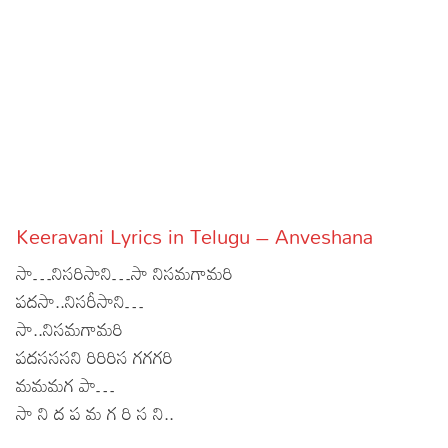
Sports
Gallery*
Poetry
Lyrics
Reviews
Movie Reviews
Food
Keeravani Lyrics in Telugu – Anveshana
Articles
సా…నిసరిసాని…సా నిసమగామరి
Facts
పదసా..నిసరీసాని…
సా..నిసమగామరి
Devotional
పదసససని రిరిరిస గగగరి
మమమగ పా…
Christianity
Hindi
సా ని ద ప మ గ రి స ని..
Hinduism
Lyrics in Hindi – Devotional Songs
Tamil