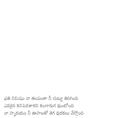
ప్రతి నిమిషం నా తలపంతా నీ చుట్టూ తిరిగింది
ఎవరైన కనిపెడతారని కంగారుగ వుంటోంది
నా హృదయం నీ ఊహలతో తెగ వురకలు వేస్తోంది