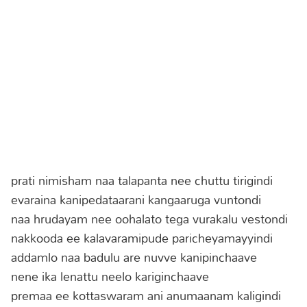
prati nimisham naa talapanta nee chuttu tirigindi
evaraina kanipedataarani kangaaruga vuntondi
naa hrudayam nee oohalato tega vurakalu vestondi
nakkooda ee kalavaramipude paricheyamayyindi
addamlo naa badulu are nuvve kanipinchaave
nene ika lenattu neelo kariginchaave
premaa ee kottaswaram ani anumaanam kaligindi