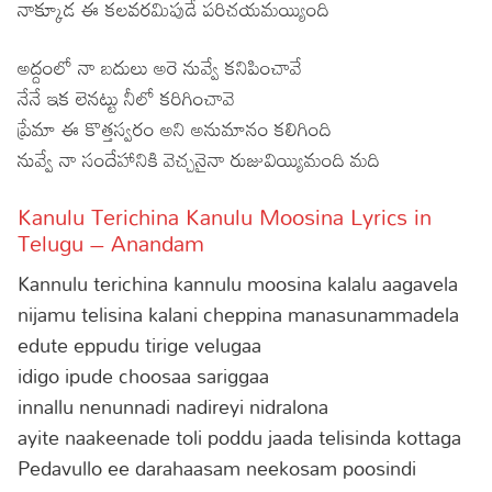
నాక్కూడ ఈ కలవరమిపుడే పరిచయమయ్యింది
అద్దంలో నా బదులు అరె నువ్వే కనిపించావే
నేనే ఇక లెనట్టు నీలో కరిగించావె
ప్రేమా ఈ కొత్తస్వరం అని అనుమానం కలిగింది
నువ్వే నా సందేహానికి వెచ్చనైనా రుజువియ్యిమంది మది
Kanulu Terichina Kanulu Moosina Lyrics in
Telugu – Anandam
Kannulu terichina kannulu moosina kalalu aagavela
nijamu telisina kalani cheppina manasunammadela
edute eppudu tirige velugaa
idigo ipude choosaa sariggaa
innallu nenunnadi nadireyi nidralona
ayite naakeenade toli poddu jaada telisinda kottaga
Pedavullo ee darahaasam neekosam poosindi