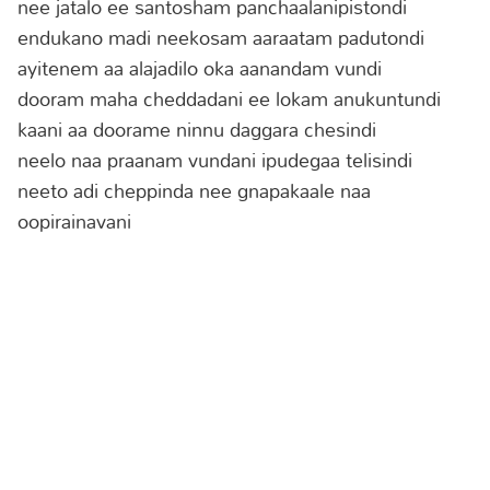
nee jatalo ee santosham panchaalanipistondi
endukano madi neekosam aaraatam padutondi
ayitenem aa alajadilo oka aanandam vundi
dooram maha cheddadani ee lokam anukuntundi
kaani aa doorame ninnu daggara chesindi
neelo naa praanam vundani ipudegaa telisindi
neeto adi cheppinda nee gnapakaale naa
oopirainavani