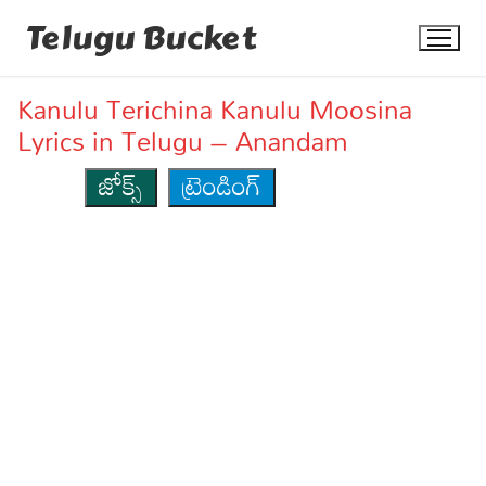
Skip
Telugu Bucket
to
content
Kanulu Terichina Kanulu Moosina
Lyrics in Telugu – Anandam
జోక్స్
ట్రెండింగ్
Quotes
Stories
Jokes
Health
More
Dialogues
Contact