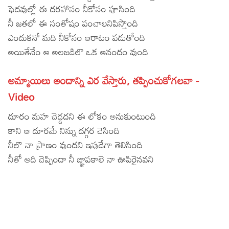
ఫెదవుల్లో ఈ దరహాసం నీకోసం పూసింది
Lyrics in Hindi – Movie Songs
Lyrics in Tamil – Devotional Songs
Kannada
నీ జతలో ఈ సంతోషం పంచాలనిపిస్తొంది
Lyrics in Tamil – Movie Songs
ఎందుకనో మది నీకోసం ఆరాటం పడుతోంది
Lyrics in Kannada – Movie Songs
అయితేనేం ఆ అలజడిలొ ఒక ఆనందం వుంది
అమ్మాయిలు అందాన్ని ఎర వేస్తారు, తప్పించుకోగలవా -
Video
దూరం మహ చెడ్డదని ఈ లోకం అనుకుంటుంది
కాని ఆ దూరమే నిన్ను దగ్గర చెసింది
నీలొ నా ప్రాణం వుందని ఇపుడేగా తెలిసింది
నీతో అది చెప్పిందా నీ ఙ్ఞాపకాలె నా ఊపిరైనవని