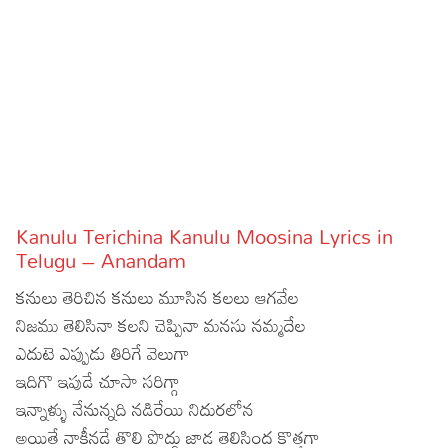
Sports
Gallery*
Poetry
Lyrics
Reviews
Movie Reviews
Food
Kanulu Terichina Kanulu Moosina Lyrics in
Articles
Telugu – Anandam
కనులు తెరిచిన కనులు మూసిన కలలు ఆగవేల
Facts
నిజము తెలిసినా కలని చెప్పినా మనసు నమ్మదేల
Devotional
ఎదుటె ఎప్పుడు తిరిగే వెలుగా
ఇదిగొ ఇపుడే చూసా సరిగ్గా
Christianity
Hindi
ఇన్నాళ్ళు నేనున్నది నడిరేయి నిదురలోన
Hinduism
Lyrics in Hindi – Devotional Songs
Tamil
అయితే నాకీనడే తొలి పొద్దు జాడ తెలిసింద కొత్తగా