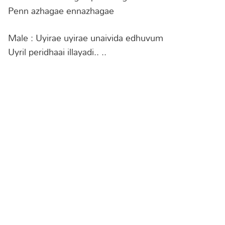
Penn azhagae ennazhagae
Male : Uyirae uyirae unaivida edhuvum
Uyril peridhaai illayadi.. ..