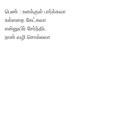
பெண் : உனக்குள் பார்க்கவா
உள்ளதை கேட்கவா
என்னுயிர் சேர்ந்திட
நான் வழி சொல்லவா