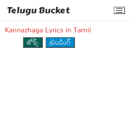
Skip
Telugu Bucket
to
content
Kannazhaga Lyrics in Tamil
జోక్స్
ట్రెండింగ్
Quotes
Stories
Jokes
Health
More
Dialogues
Contact