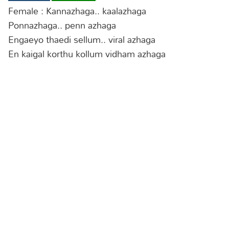
Female : Kannazhaga.. kaalazhaga
Lyrics in Hindi – Movie Songs
Lyrics in Tamil – Devotional Songs
Kannada
Ponnazhaga.. penn azhaga
Lyrics in Tamil – Movie Songs
Lyrics in Kannada – Movie Songs
Engaeyo thaedi sellum.. viral azhaga
En kaigal korthu kollum vidham azhaga