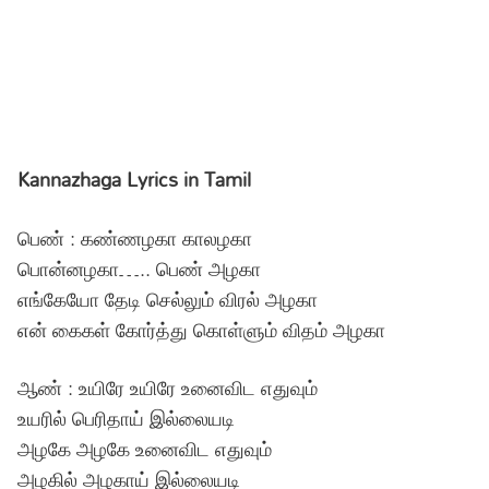
Kannazhaga Lyrics in Tamil
பெண் : கண்ணழகா காலழகா
பொன்னழகா….. பெண் அழகா
எங்கேயோ தேடி செல்லும் விரல் அழகா
என் கைகள் கோர்த்து கொள்ளும் விதம் அழகா
ஆண் : உயிரே உயிரே உனைவிட எதுவும்
உயரில் பெரிதாய் இல்லையடி
அழகே அழகே உனைவிட எதுவும்
அழகில் அழகாய் இல்லையடி