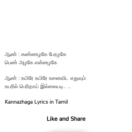
ஆண் : கண்ணழகே பேரழகே
பெண் அழகே என்னழகே
ஆண் : உயிரே உயிரே உனைவிட எதுவும்
உயரில் பெரிதாய் இல்லையடி.. ..
Kannazhaga Lyrics in Tamil
Like and Share