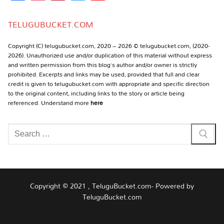
Channel
TELUGUBUCKET.COM
Copyright (C) telugubucket.com, 2020 – 2026 © telugubucket.com, (2020-
2026). Unauthorized use and/or duplication of this material without express
and written permission from this blog’s author and/or owner is strictly
prohibited. Excerpts and links may be used, provided that full and clear
credit is given to telugubucket.com with appropriate and specific direction
to the original content, including links to the story or article being
referenced. Understand more
here
Search
for:
Copyright © 2021 , TeluguBucket.com- Powered by
TeluguBucket.com