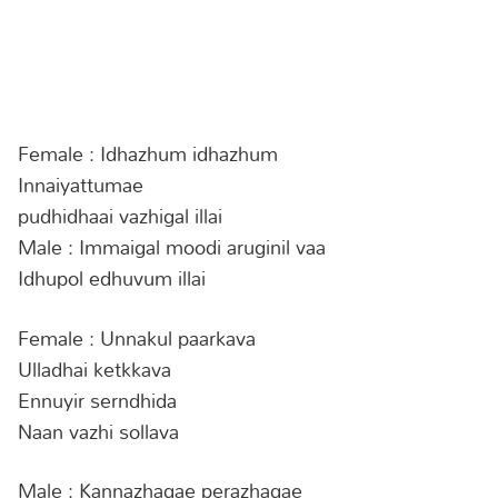
Female : Idhazhum idhazhum
Innaiyattumae
pudhidhaai vazhigal illai
Male : Immaigal moodi aruginil vaa
Idhupol edhuvum illai
Female : Unnakul paarkava
Ulladhai ketkkava
Ennuyir serndhida
Naan vazhi sollava
Male : Kannazhagae perazhagae