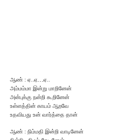
ஆண் : ஏ..ஏ…ஏ..
அம்மம்மா இன்று மாறினேன்
அன்புக்கு நன்றி கூறினேன்
உள்ளத்தின் காயம் ஆறவே
உதவியது உன் வார்த்தை தான்
ஆண் : நிம்மதி இன்றி வாடினேன்
நின்றிட நிழல் தேடினேன்