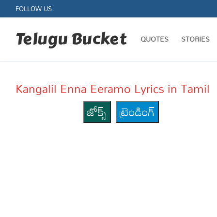
Skip
FOLLOW US
to
content
Telugu Bucket
QUOTES
STORIES
Kangalil Enna Eeramo Lyrics in Tamil
జోక్స్
ట్రెండింగ్
Quotes
Stories
Jokes
Health